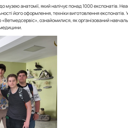
до музею анатомії, який налічує понад 1000 експонатів. Не
льності його оформлення, техніки виготовлення експонатів. 
р «Ветмедсервіс», ознайомилися, як організований навчал
 медицини.