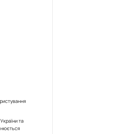
ористування
 України та
йснюється