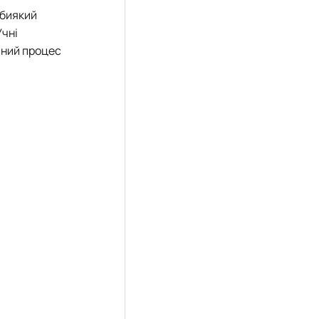
абиякий
Учні
ьний процес