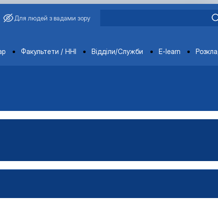
Для людей з вадами зору
ments
ар
Факультети / ННІ
Відділи/Служби
E-learn
Розкл
ораторії
ка
тка
ка
-технічна база лабораторії