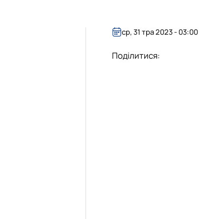
бота зі студентами на базі лабораторії
уртка
ота лабораторії
іяльність лабораторії
ср, 31 тра 2023 - 03:00
 гуртка
Поділитися: