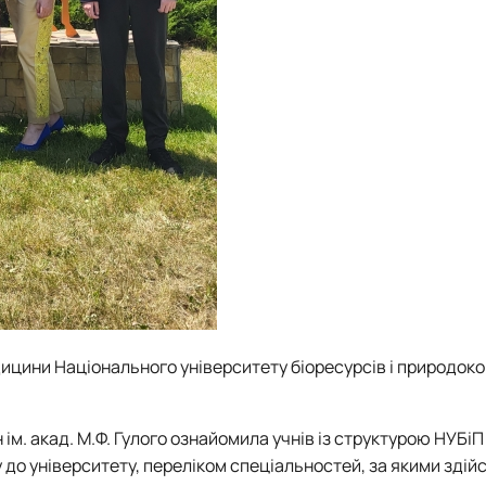
ицини Національного університету біоресурсів і природок
н ім. акад. М.Ф. Гулого ознайомила учнів із структурою НУБіП
до університету, переліком спеціальностей, за якими зді