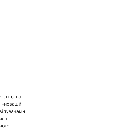
 агентства
 інновацій
двідувачами
ької
ного