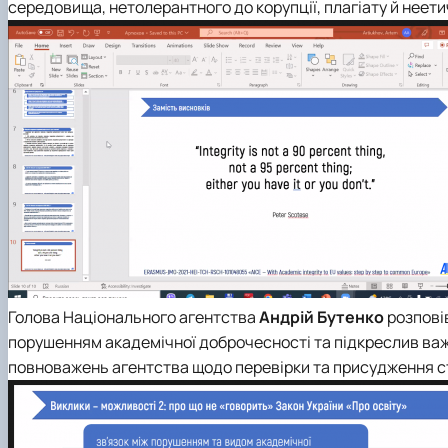
середовища, нетолерантного до корупції, плагіату й неетич
Голова Національного агентства
Андрій Бутенко
розповів
порушенням академічної доброчесності та підкреслив важл
повноважень агентства щодо перевірки та присудження ст