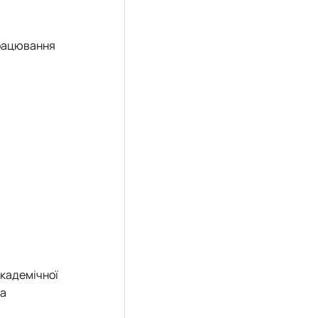
працювання
академічної
та