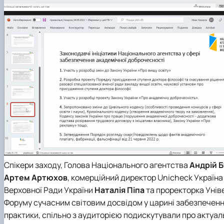
Спікери заходу, Голова
Національного агентства
Андрій 
Артем Артюхов
, комерційний директор
Unicheck Україн
Верховної Ради України
Наталія Піпа
та проректорка
Унів
Форуму сучасним світовим досвідом у царині забезпеченн
практики, спільно з аудиторією подискутували про актуал