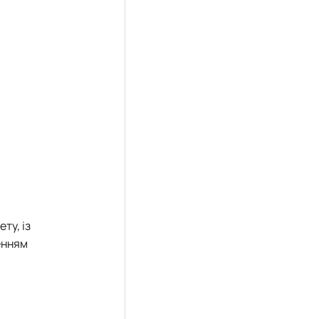
ту, із
енням