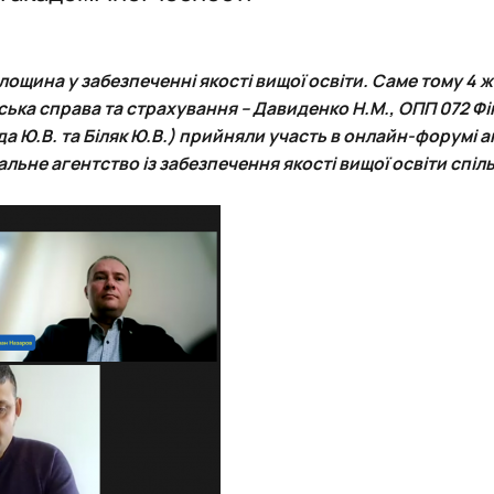
я та фондовий ринок"
План роботи
ОС PhD
Накази на практику та бази практики
Події
Події
Методичне забезпечення практичної підготовки
Відзнаки
Відзнаки
Плани роботи
Плани та звіти
ощина у забезпеченні якості вищої освіти. Саме тому 4 
Звіти та результати діяльності
ська справа та страхування – Давиденко Н.М., ОПП 072 Ф
да Ю.В. та Біляк Ю.В.) прийняли участь в онлайн-форумі а
ьне агентство із забезпечення якості вищої освіти спіль