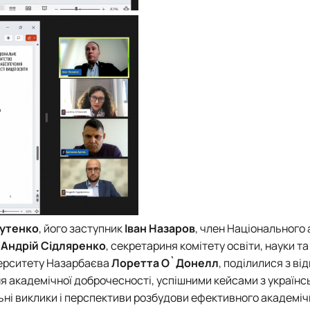
Бутенко
, його заступник
Іван Назаров
, член Національного
а
Андрій Сідляренко
, секретариня
комітету освіти, науки та
ерситету Назарбаєва
Лоретта О`Донелл
, поділилися з ві
я академічної доброчесності, успішними кейсами з українс
ьні виклики і перспективи розбудови ефективного академіч