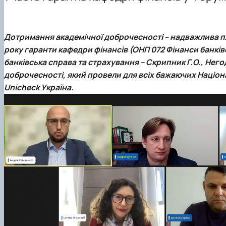
Офіційні документи
Тематика магістерських робіт
ОС PhD ОНП "Фінанси, банківська справа, страхуванн
Науковий гурток "Фінансист"
Вимоги до оформлення магістерських робіт
Сторінка аспіранта
Гостьові лекції
Дотримання академічної доброчесності – надважлива пл
Практична підготовка
року гаранти кафедри фінансів (ОНП 072 Фінанси банків
Академічна доброчесність
банківська справа та страхування – Скрипник Г.О., Него
Скринька довіри
доброчесності, який провели для всіх бажаючих Націонал
Unicheck Україна.