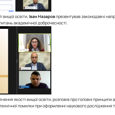
і вищої освіти,
Іван Назаров
презентував законодавчі на
итань академічної доброчесності.
ечення якості вищої освіти, розповів про головні принципи 
д технічної помилки при оформленні наукового дослідження 