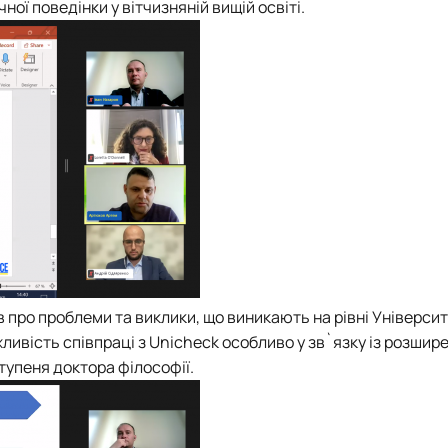
ної поведінки у вітчизняній вищій освіті.
 про проблеми та виклики, що виникають на рівні Університе
ивість співпраці з Unicheck особливо у зв`язку із розшир
упеня доктора філософії.