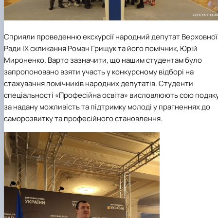
Сприяли проведенню екскурсії народний депутат Верховної
Ради ІХ скликання Роман Грищук та його помічник, Юрій
Мироненко. Варто зазначити, що нашим студентам було
запропоновано взяти участь у конкурсному відборі на
стажування помічників народних депутатів. Студенти
спеціальності «Професійна освіта» висловлюють сою подяк
за надану можливість та підтримку молоді у прагненнях до
саморозвитку та професійного становлення.