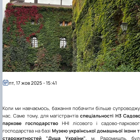
пт, 17 жов 2025 - 15:41
Коли ми навчаємось, бажання побачити більше супроводжу
нас. Саме тому, для магістрантів
спеціальності Н3 Садово
паркове господарство
ННІ лісового і садово-парковог
господарства на базі
Музею української домашньої ікони т
старожитностей "Душа України"
, м. Радомишль, бул