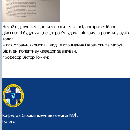
Нехай підґрунтям щасливого життя та плідної професійної
діяльності будуть міцне здоров’я, удача, підтримка родини, друзів 
колег!
А для України якомога швидше отримання Перемоги та Миру!
Від імені колективу кафедри завідувач,
професор Віктор Томчук
Кафедра біохімії імені академіка М.Ф.
Гулого