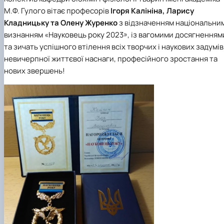
М.Ф. Гулого вітає професорів
Ігоря Калініна, Ларису
Кладницьку та Олену Журенко
з відзначенням національни
визнанням «Науковець року 2023», із вагомими досягненням
та зичать успішного втілення всіх творчих і наукових задумів
невичерпної життєвої наснаги, професійного зростання та
нових звершень!