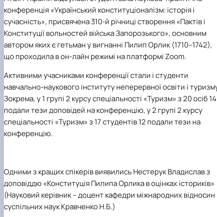
Підготовка до вступу в аспірантуру
Інформація і політика
конференція «Український конституціоналізм: історія і
Правила прийому 2026
HistoryEU
сучасність»
,
присвячена
310-й річниці створення «Пактів і
Контактні дані
Конституції вольностей війська Запорозького», основним
Профорієнтаційна діяльність
автором яких є гетьман у вигнанні Пилип Орлик (1710–1742)
,
Профорієнтаційна робота
Дні відкритих дверей
що проходила в он-лайн режимі на платформі
Zoom
.
Активними учасниками конференції стали і студенти
навчально-наукового інституту неперервної освіти і туризму
Зокрема, у 1 групі 2 курсу спеціальності «Туризм» з 20 осіб 14
подали тези доповідей на конференцію, у 2 групі 2 курсу
спеціальності «Туризм» з 17 студентів 12 подали тези на
конференцію.
Одними з кращих спікерів виявились Нестерук Владислав
з
доповіддю
«Конституція Пилипа Орлика в оцінках істориків»
(Науковий керівник –
доцент кафедри міжнародних відносин 
суспільних наук Кравченко Н.Б.)