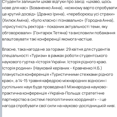
Студенти залишили цікаві відгуки про захід: «цікаво, щось
нове для нас» (Бованенко Анна), «кожному варто спробувати
це крутий досвід» (Дранко Ірина), «переборюєш усі страхи»
(Хилюк Аміна), «було класно і пізнавально» (Городна Анна),
«присутність ректора – показник актуальності теми, яку
обговорювали» (Гонтарюк Тетяна) та висловили побажання
влаштовувати такі конференції якомога частіше.
Власне, така нагода не за горами:
29 квітня
для студентів
спеціальності «Туризм» в рамках роботи студентського
наукового гуртка «Історія України. Історія рідного краю.
Історія родини» (Науковий керівник – Кравченко Н.Б.)
планується конференція
«Туристичними стежками рідного
краю»,
а
14-15 травня
кафедрою міжнародних відносин і
суспільних наук буде проведена
ІІ Міжнародна науково-
практична конференція «Україна-Польща: стратегічне
партнерство в системі геополітичних координат»
- і це
нагода спробувати свої сили на науково-дослідницькій ниві.