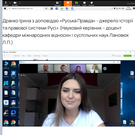
Дранко Ірина з доповіддю «Руська Правда» - джерело історії
та правової системи Русі»
(Науковий керівник –
доцент
кафедри міжнародних відносин і суспільних наук Лановюк
Л.П.)