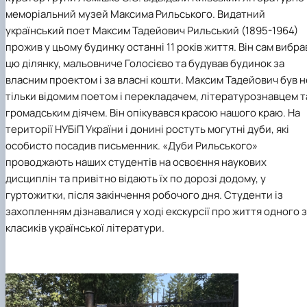
меморіальний музей Максима Рильського. Видатний
український поет Максим Тадейович Рильський (1895-1964)
прожив у цьому будинку останні 11 років життя. Він сам вибра
цю ділянку, мальовниче Голосієво та будував будинок за
власним проектом і за власні кошти. Максим Тадейович був н
тільки відомим поетом і перекладачем, літературознавцем т
громадським діячем. Він опікувався красою нашого краю. На
території НУБіП України і донині ростуть могутні дуби, які
особисто посадив письменник. «Дуби Рильського»
проводжають наших студентів на освоєння наукових
дисциплін та привітно відають їх по дорозі додому, у
гуртожитки, після закінчення робочого дня. Студенти із
захопленням дізнавалися у ході екскурсії про життя одного з
класиків української літератури.