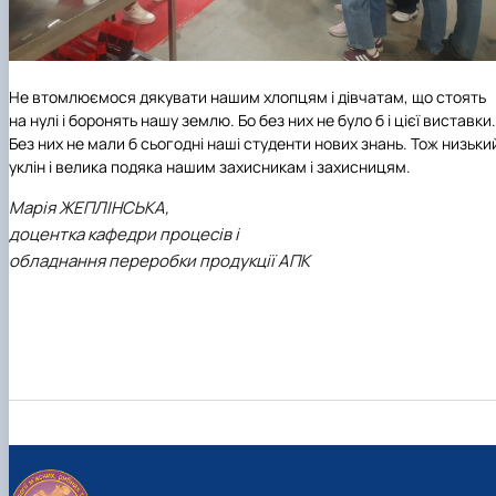
Не втомлюємося дякувати нашим хлопцям і дівчатам, що стоять
на нулі і боронять нашу землю. Бо без них не було б і цієї виставки.
Без них не мали б сьогодні наші студенти нових знань. Тож низьки
уклін і велика подяка нашим захисникам і захисницям.
Марія ЖЕПЛІНСЬКА,
доцентка кафедри процесів і
обладнання переробки продукції АПК