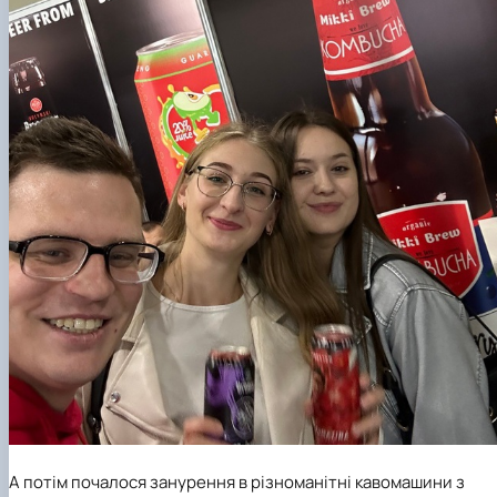
А потім почалося занурення в різноманітні кавомашини з