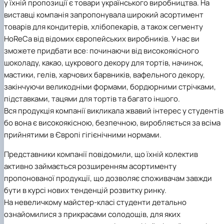
у їхній пропозиції є товари українського виробництва. На
виставці компанія запропонувала широкий асортимент
товарів для кондитерів, хлібопекарів, а також сегменту
HoReCa від відомих європейських виробників. У нас ви
зможете придбати все: починаючи від високоякісного
шоколаду, какао, цукрового декору для тортів, начинок,
мастики, гелів, харчових барвників, вафельного декору,
закінчуючи великодніми формами, бордюрними стрічками,
підставками, тацями для тортів та багато іншого.
Вся продукція компанії викликала жвавий інтерес у студентів
бо вона є високоякісною, безпечною, виробляється за всіма
прийнятими в Європі гігієнічними нормами.
Представники компанії повідомили, що їхній колектив
активно займається розширенням асортименту
пропонованої продукції, що дозволяє споживачам завжди
бути в курсі нових тенденцій розвитку ринку.
На невеличкому майстер-класі студенти детально
ознайомилися з прикрасами солодощів, для яких