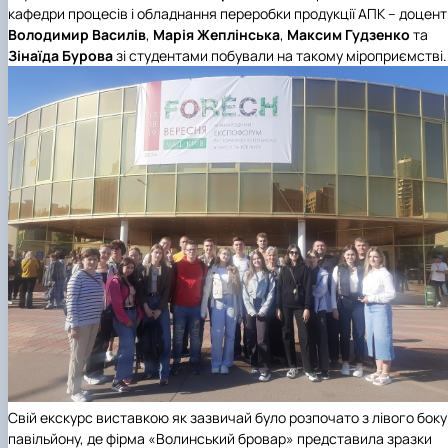
кафедри процесів і обладнання переробки продукції АПК
– доцент
Володимир Василів
,
Марія Жеплінська
,
Максим Гудзенко
та
Зінаїда Бурова
зі студентами побували на такому міроприємстві.
Свій екскурс виставкою як зазвичай було розпочато з лівого боку
павільйону, де фірма «Волинський бровар» представила зразки