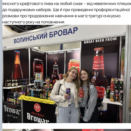
якісного крафтового пива на любий смак – від невеличких пляшо
до подарункових наборів. Ще й при проведенні профорієнтаційної
розмови про продовження навчання в магістратурі очікуємо
наступного року на поповнення.