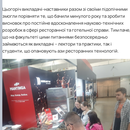
Цьогоріч викладачі-наставники разом зі своїми підопічними
змогли порівняти те, що бачили минулого року та зробити
висновок про постійне вдосконалення науково-технічних
розробок в сфері ресторанної та готельної справи. Тим паче
що на факультеті цими питаннями безпосередньо
займаються як викладачі – лектори та практики, так і
студенти, що опановують ази ресторанних технологій.