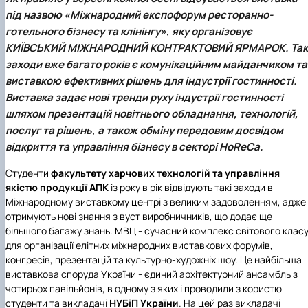
під назвою «Міжнародний експофорум ресторанно-
готельного бізнесу та клінінгу», яку організовує
КИЇВСЬКИЙ МІЖНАРОДНИЙ КОНТРАКТОВИЙ ЯРМАРОК
. Так
заходи вже багато років є комунікаційним майданчиком та
виставкою ефективних рішень для індустрії гостинності.
Виставка задає нові тренди руху індустрії гостинності
шляхом презентацій новітнього обладнання, технологій,
послуг та рішень, а також обміну передовим досвідом
відкриття та управління бізнесу в секторі HoReCa.
Студенти
факультету харчових технологій та управління
якістю продукції АПК
із року в рік відвідують такі заходи в
Міжнародному виставкому центрі з великим задоволенням, адже
отримують нові знання з вуст виробничників, що додає ще
більшого багажу знань. МВЦ - сучасний комплекс світового клас
для організації елітних міжнародних виставкових форумів,
конгресів, презентацій та культурно-художніх шоу. Це найбільша
виставкова споруда України - єдиний архітектурний ансамбль з
чотирьох павільйонів, в одному з яких і проводили з користю
студенти та викладачі
НУБіП України
. На цей раз викладачі