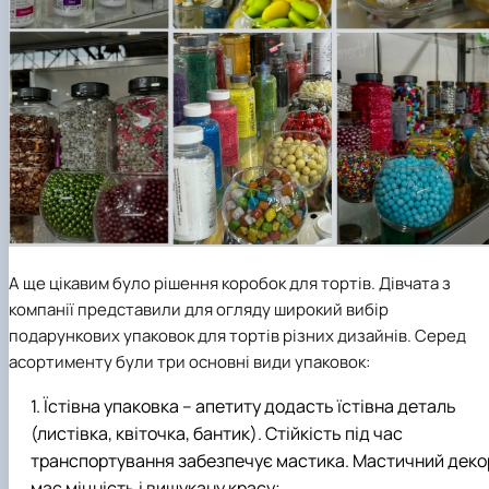
А ще цікавим було рішення коробок для тортів. Дівчата з
компанії представили для огляду широкий вибір
подарункових упаковок для тортів різних дизайнів. Серед
асортименту були три основні види упаковок:
Їстівна упаковка – апетиту додасть їстівна деталь
(листівка, квіточка, бантик). Стійкість під час
транспортування забезпечує мастика. Мастичний деко
має міцність і вишукану красу;