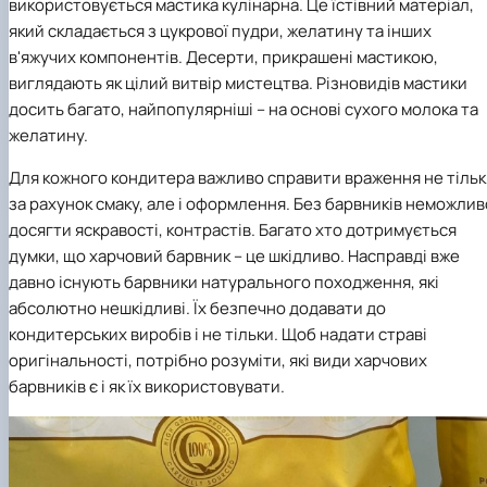
використовується мастика кулінарна. Це їстівний матеріал,
який складається з цукрової пудри, желатину та інших
в'яжучих компонентів. Десерти, прикрашені мастикою,
виглядають як цілий витвір мистецтва. Різновидів мастики
досить багато, найпопулярніші – на основі сухого молока та
желатину.
Для кожного кондитера важливо справити враження не тіль
за рахунок смаку, але і оформлення. Без барвників неможлив
досягти яскравості, контрастів. Багато хто дотримується
думки, що харчовий барвник – це шкідливо. Насправді вже
давно існують барвники натурального походження, які
абсолютно нешкідливі. Їх безпечно додавати до
кондитерських виробів і не тільки. Щоб надати страві
оригінальності, потрібно розуміти, які види харчових
барвників є і як їх використовувати.