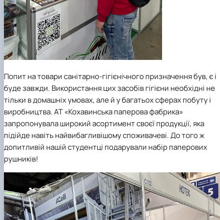
Попит на товари санітарно-гігієнічного призначення був, є і
буде завжди. Використання цих засобів гігієни необхідні не
тільки в домашніх умовах, але й у багатьох сферах побуту і
виробництва. АТ «Кохавинська паперова фабрика»
запропонувала широкий асортимент своєї продукції, яка
підійде навіть найвибагливішому споживачеві. До того ж
допитливій нашій студентці подарували набір паперових
рушників!