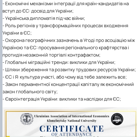
- Економічні механізми інтеграції для країн-кандидатів на
вступ до ЄС: досвід для України;
- Українська дипломатія під час війни;
- Роль регіонів у трансформаційних процесах входження
України в ЄС;
- Охорона географічних зазначень в Угоді про асоціацію між
Україною та ЄС: просування регіонального крафтярства і
протидія незаконній торгівлі контрафактом;
- Глобальні міграційні тренди: виклики для України;
- Шляхи збереження та розвитку трудових ресурсів України;
- ЄС і Я: культура участі, або чому від тебе залежить все;
- Закон перманентної концентрації капіталу як економічний
закон глобального світу;
- Євроінтеграція України: виклики та наслідки для ЄС;