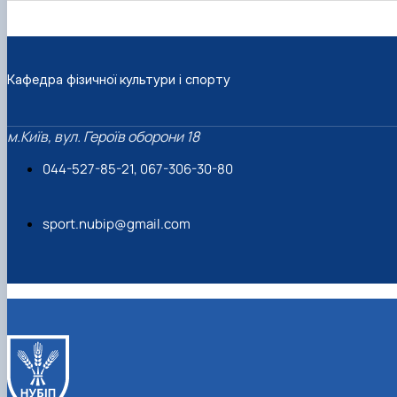
Вибіркові дисципліни
Практична підготовка
Гостьові лекції
Атестація здобувачів
Кафедра фізичної культури і спорту
Результати анкетування
Додаткова (супровідна) інформація
Акредитація
м.Київ, вул. Героїв оборони 18
Договори про співпрацю
044-527-85-21, 067-306-30-80
sport.nubip@gmail.com