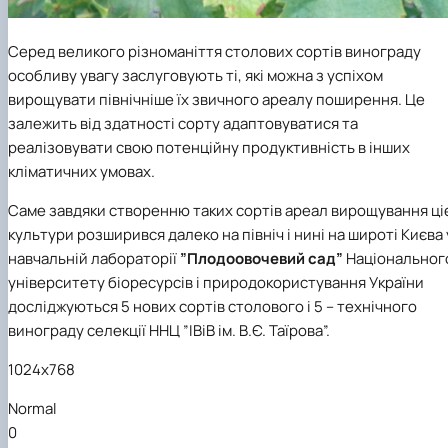
Серед великого різноманіття столових сортів винограду
особливу увагу заслуговують ті, які можна з успіхом
вирощувати північніше їх звичного ареалу поширення. Це
залежить від здатності сорту адаптовуватися та
реалізовувати свою потенційну продуктивність в інших
кліматичних умовах.
Саме завдяки створенню таких сортів ареал вирощування ціє
культури розширився далеко на північ і нині на широті Києва 
навчальній лабораторії
”Плодоовочевий сад”
Національног
університету біоресурсів і природокористування України
досліджуються 5 нових сортів столового і 5 – технічного
винограду селекції ННЦ ”ІВіВ ім. В.Є. Таїрова”.
1024x768
Normal
0