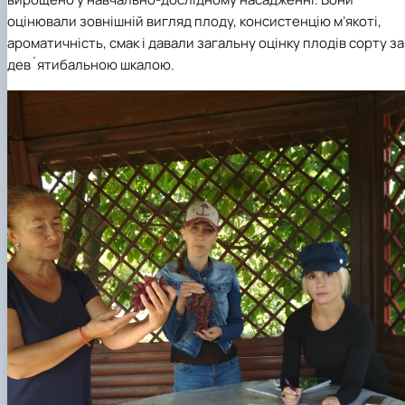
оцінювали зовнішній вигляд плоду, консистенцію м’якоті,
ароматичність, смак і давали загальну оцінку плодів сорту за
дев´ятибальною шкалою.