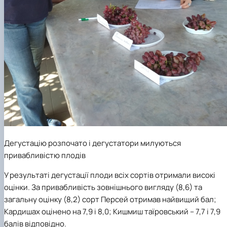
Дегустацію розпочато і д
егустатори милуються
привабливістю плодів
У результаті дегустації плоди всіх сортів отримали високі
оцінки. За привабливість зовнішнього вигляду (8,6) та
загальну оцінку (8,2) сорт Персей отримав найвищий бал;
Кардишах оцінено на 7,9 і 8,0; Кишмиш таїровський – 7,7 і 7,9
балів відповідно.