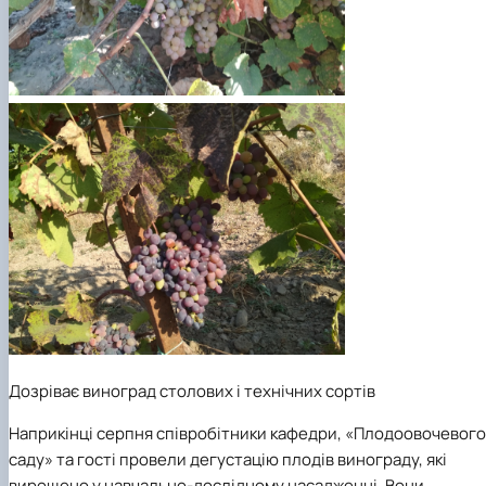
Дозріває виноград столових і технічних сортів
Наприкінці серпня співробітники кафедри, «Плодоовочевого
саду» та гості провели дегустацію плодів винограду, які
вирощено у навчально-дослідному насадженні. Вони