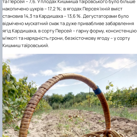
та Персей – 7,6. У плодах Кишмиша таїровського було більше
накопичено цукрів – 17,2 %; в ягодах Персея їхній вміст
становив 14,3 та Кардишаха – 13,6 %. Дегустаторами було
відмічено мускатний смак та дуже привабливе забарвлення
ягід Кардишаха, в сорту Персей – гарну форму, консистенцію
м’якоті та нарядність грони, безкісточкову ягоду – у сорту
Кишмиш таїровський.