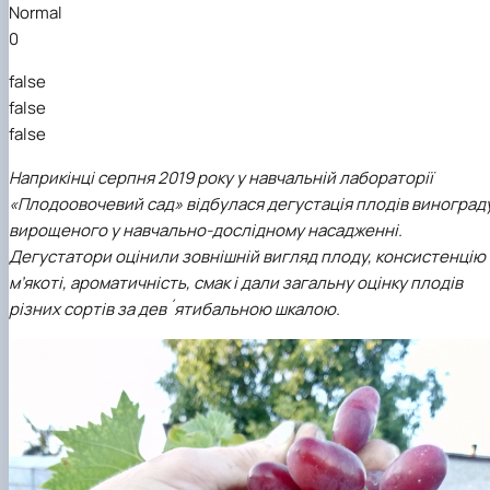
Нагородження гуртка
Normal
Захист дипломних робіт магістрів-
0
гуртківців
Участь гуртківців у І турі Всеукраїнського
false
конкурсу студентських наукових робіт…
false
Участь гуртківців у всеукраїнських та
false
міжнародних наукових заходах
Публікаційна (наукова) активність
Наприкінці серпня 2019 року у навчальній лабораторії
гуртківців
«Плодоовочевий сад» відбулася дегустація плодів виноград
Стратегія розвитку студентського науковог
вирощеного у навчально-дослідному насадженні.
гуртка
Дегустатори оцінили зовнішній вигляд плоду, консистенцію
Інстаграм сторінка гуртка
м’якоті, ароматичність, смак і дали загальну оцінку плодів
Стара сторінка гуртка
різних сортів за дев´ятибальною шкалою.
Керівники гуртка