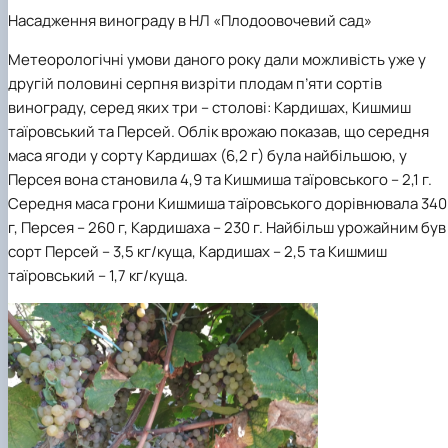
Насадження винограду в НЛ «Плодоовочевий сад»
Метеорологічні умови даного року дали можливість уже у
другій половині серпня визріти плодам п’яти сортів
винограду, серед яких три – столові: Кардишах, Кишмиш
таїровський та Персей. Облік врожаю показав, що середня
маса ягоди у сорту Кардишах (6,2 г) була найбільшою, у
Персея вона становила 4,9 та Кишмиша таїровського – 2,1 г.
Середня маса грони Кишмиша таїровського дорівнювала 340
г, Персея – 260 г, Кардишаха – 230 г. Найбільш урожайним був
сорт Персей – 3,5 кг/куща, Кардишах – 2,5 та Кишмиш
таїровський – 1,7 кг/куща.