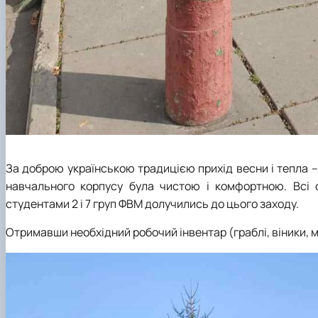
За доброю українською традицією прихід весни і тепла – 
навчального корпусу була чистою і комфортною. Всі сп
студентами
2 і 7 груп ФВМ
долучились до цього заходу.
Отримавши необхідний робочий інвентар (граблі, віники, 