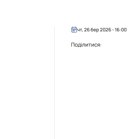
бота зі студентами на базі лабораторії
уртка
ота лабораторії
іяльність лабораторії
 гуртка
чт, 26 бер 2026 - 16:00
Поділитися: