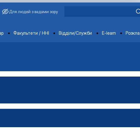
Для людей з вадами зору
ments
ар
Факультети / ННІ
Відділи/Служби
E-learn
Розкл
ораторії
ка
тка
ка
-технічна база лабораторії