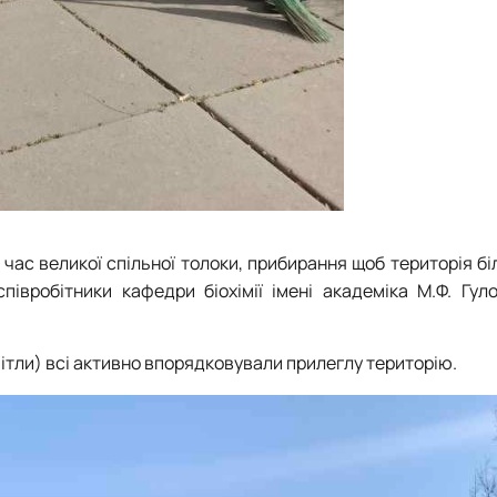
час великої спільної толоки, прибирання щоб територія бі
івробітники кафедри біохімії імені академіка М.Ф. Гуло
мітли) всі активно впорядковували прилеглу територію.