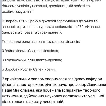
Щиро вітаємо Вас із вступом до аспірантури НУБіП України,
бажаємо успіхів у навчанні, дослідницькій роботі та
особистому житті!
15 вересня 2020 року відбулося зарахування до очної та
заочної форм аспірантури за спеціальністю 072 «Фінанси,
банківська справа та страхування».
Поповнили ряди аспірантів кафедри фінансів:
ü
Войцехівська Світлана Іванівна;
ü
Ходзінський Ілля Олександрович;
ü
Воробей Руслан Євгенійович.
З привітальним словом звернулася завідувач кафедри
фінансів, доктор економічних наук, професор Давиденк
Надія Миколаївна, яка побажала аспірантам творчого
натхнення, здійснення наукових досягнень та успішної
підготовки та захисту дисертацій.