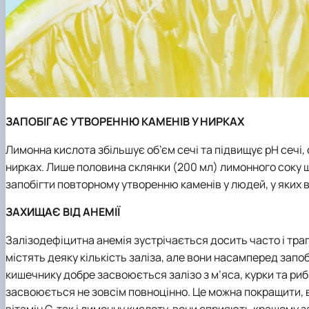
ЗАПОБІГАЄ УТВОРЕННЮ КАМЕНІВ У НИРКАХ
Лимонна кислота збільшує об’єм сечі та підвищує рН сеч
нирках. Лише половина склянки (200 мл) лимонного соку 
запобігти повторному утворенню каменів у людей, у яких 
ЗАХИЩАЄ ВІД АНЕМІЇ
Залізодефіцитна анемія зустрічається досить часто і трап
містять деяку кількість заліза, але вони насамперед запоб
кишечнику добре засвоюється залізо з м’яса, курки та риби
засвоюється не зовсім повноцінно. Це можна покращити, в