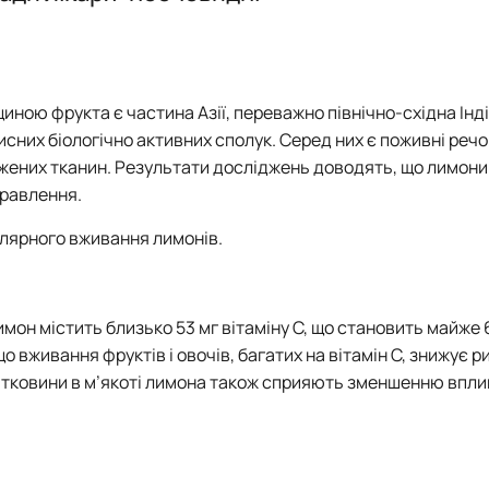
родуктів"
нки факультету
ною фрукта є частина Азії, переважно північно-східна Інд
рисних біологічно активних сполук. Серед них є поживні реч
жених тканин. Результати досліджень доводять, що лимони
травлення.
улярного вживання лимонів.
он містить близько 53 мг вітаміну С, що становить майже 
вживання фруктів і овочів, багатих на вітамін С, знижує р
літковини в м’якоті лимона також сприяють зменшенню впли