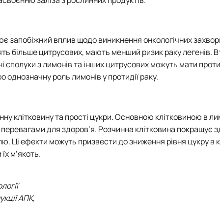
засвоєнню заліза з рослинних продуктів.
нює запобіжний вплив щодо виникнення онкологічних захво
ять більше цитрусових, мають менший ризик раку легенів. Вт
ні сполуки з лимонів та інших цитрусових можуть мати прот
ро однозначну роль лимонів у протидії раку.
ну клітковину та прості цукри. Основною клітковиною в ли
а перевагами для здоров’я. Розчинна клітковина покращує з
. Ці ефекти можуть призвести до зниження рівня цукру в к
їх м’якоть.
логії
укції АПК,