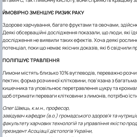
вітамін С, так і лимонну кислоту, вони сприяють кращому 
ЙМОВІРНО ЗМЕНШУЄ РИЗИК РАКУ
Здорове харчування, багате фруктами та овочами, здійс
Деякі обсерваційні дослідження показали, що люди, які їд
дослідження не виявили таких ефектів. Хоча деякі рослин
потенціал, поки що немає якісних доказів, які б свідчили п
ПОЛІПШУЄ ТРАВЛЕННЯ
Лимони містять близько 10% вуглеводів, переважно розчин
пектин, форма розчинної клітковини, пов’язана з багатьм
кишечника та уповільнює перетравлення цукру та крохмалю
щоб отримати переваги клітковини з лимонів, потрібно їсти 
Олег Швець, к.м.н., професор,
завідувач кафедри (в.о.) громадського здоров'я та нутриціо
факультету харчових технологій та управління якістю прод
президент Асоціації дієтологів України,