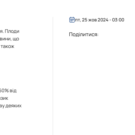
пт, 25 жов 2024 - 03:00
ія. Плоди
Поділитися:
овини, що
 також
60% від
изик
ву деяких