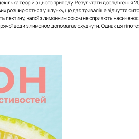
декілька теорій з цього приводу. Результати дослідження 20
их розширюється у шлунку, що дає триваліше відчуття сито
тить пектину, напої з лимонним соком не сприяють насиченос
рячої води з лимоном допомагає схуднути. Однак ця гіпоте