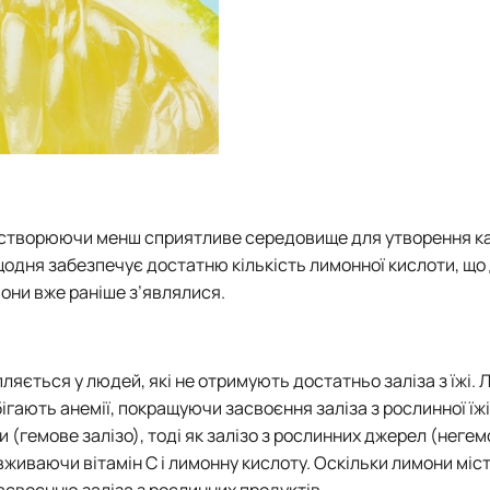
і, створюючи менш сприятливе середовище для утворення ка
щодня забезпечує достатню кількість лимонної кислоти, щ
вони вже раніше з’являлися.
ляється у людей, які не отримують достатньо заліза з їжі.
ігають анемії, покращуючи засвоєння заліза з рослинної їжі
 (гемове залізо), тоді як залізо з рослинних джерел (негем
живаючи вітамін С і лимонну кислоту. Оскільки лимони міст