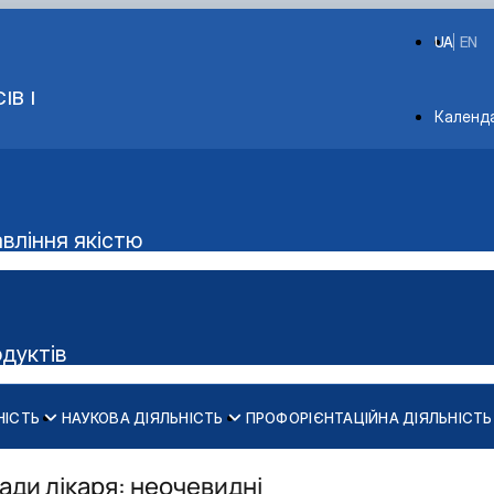
UA
EN
ІВ І
Depart
Календ
авління якістю
одуктів
НІСТЬ
НАУКОВА ДІЯЛЬНІСТЬ
ПРОФОРІЄНТАЦІЙНА ДІЯЛЬНІСТЬ
Аудиторний фонд
ки м'яса"
ади лікаря: неочевидні