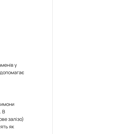
менів у
о допомагає
 Лимони
. В
ове залізо)
ять як