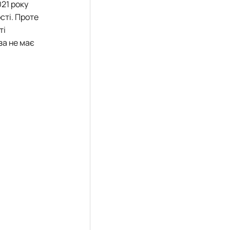
21 року
сті. Проте
ті
за не має