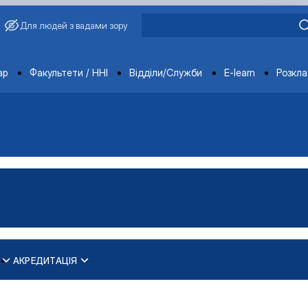
Для людей з вадами зору
ments
ар
Факультети / ННІ
Відділи/Служби
E-learn
Розкл
АКРЕДИТАЦІЯ