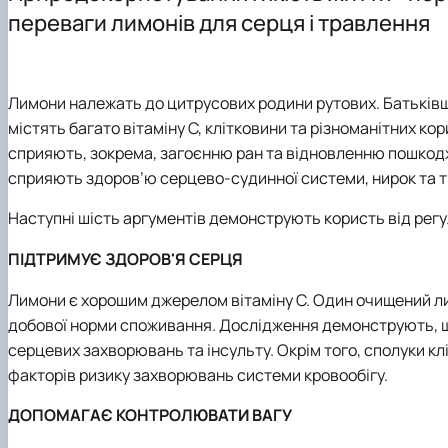
Відеородзинки
Організація практик студентів
ОПП "Технології зберігання та переробки риби і мореп
переваги лимонів для серця і травлення
Матеріально-технічна база
Робочі навчальні програми
Рада роботодавців
Графік навчальної та виробничої практики
Відповідальна за інформаційне наповнення веб-сторі
Підготовка магістерських робіт
Лимони належать до цитрусових родини рутових. Батьківщи
містять багато вітаміну С, клітковини та різноманітних ко
сприяють, зокрема, загоєнню ран та відновленню пошкод
сприяють здоров’ю серцево-судинної системи, нирок та 
Наступні шість аргументів демонструють користь від рег
ПІДТРИМУЄ ЗДОРОВ'Я СЕРЦЯ
Лимони є хорошим джерелом вітаміну С. Один очищений лим
добової норми споживання. Дослідження демонструють, що 
серцевих захворювань та інсульту. Окрім того, сполуки к
факторів ризику захворювань системи кровообігу.
ДОПОМАГАЄ КОНТРОЛЮВАТИ ВАГУ