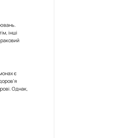
рювань.
ім, інші
ираковий
монах є
доров’я
рові. Однак,