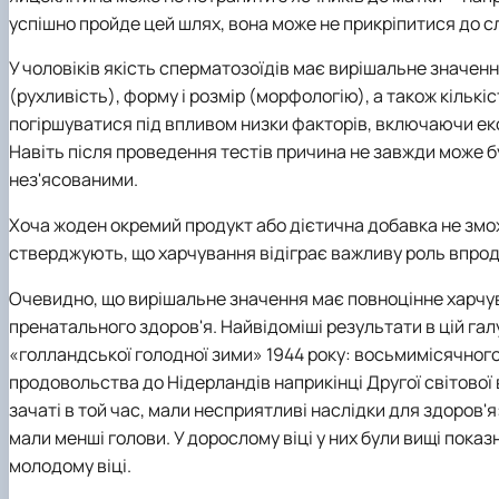
успішно пройде цей шлях, вона може не прикріпитися до с
У чоловіків якість сперматозоїдів має вирішальне значен
(рухливість), форму і розмір (морфологію), а також кількі
погіршуватися під впливом низки факторів, включаючи е
Навіть після проведення тестів причина не завжди може 
нез'ясованими.
Хоча жоден окремий продукт або дієтична добавка не змо
стверджують, що харчування відіграє важливу роль впродо
Очевидно, що вирішальне значення має повноцінне харчув
пренатального здоров'я. Найвідоміші результати в цій галу
«голландської голодної зими» 1944 року: восьмимісячного
продовольства до Нідерландів наприкінці Другої світової 
зачаті в той час, мали несприятливі наслідки для здоров'я
мали менші голови. У дорослому віці у них були вищі показ
молодому віці.