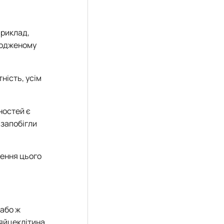
приклад,
вродженому
ність, усім
ностей є
 запобігли
ження цього
 або ж
 яйцеклітина