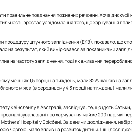
вати правильне поєднання поживних речовин. Хоча дискусії
ильності, зростає усвідомлення того, що харчування вплив
или процедуру штучного запліднення (ЕКЗ), показало, що с
ивало на результат, який вимірювався за показниками заплід
плив на частоту запліднення, тоді як вживання перероблено
ьому менш як 1,5 порції на тиждень, мали 82% шансів на зап
робленого м'яса (в середньому 4,3 порції на тиждень) мали 
ту Квінсленду в Австралії, засвідчує: те, що їдять батьки,
а проаналізувала дані про харчування майже 200 пар, які пе
Mothers' Hospital у Брісбені. За даними дослідження, набір
своєю чергою, мало вплив на розвиток дитини. Інші дослідже