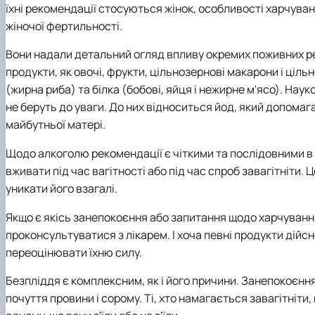
їхні рекомендації стосуються жінок, особливості харчуван
жіночої фертильності.
Вони надали детальний огляд впливу окремих поживних реч
продукти, як овочі, фрукти, цільнозернові макарони і ціл
(жирна риба) та білка (бобові, яйця і нежирне м'ясо). Нау
не беруть до уваги. До них відноситься йод, який допома
майбутньої матері.
Щодо алкоголю рекомендації є чіткими та послідовними в у
вживати під час вагітності або під час спроб завагітніти.
уникати його взагалі.
Якщо є якісь занепокоєння або запитання щодо харчування
проконсультуватися з лікарем. І хоча певні продукти дій
переоцінювати їхню силу.
Безпліддя є комплексним, як і його причини. Занепокоєнн
почуття провини і сорому. Ті, хто намагається завагітніт