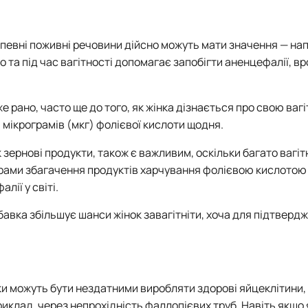
, певні поживні речовини дійсно можуть мати значення — на
о та під час вагітності допомагає запобігти аненцефалії, 
рано, часто ще до того, як жінка дізнається про свою вагіт
мікрограмів (мкг) фолієвої кислоти щодня.
зернові продукти, також є важливим, оскільки багато вагіт
ограми збагачення продуктів харчування фолієвою кислотою
ії у світі.
бавка збільшує шанси жінок завагітніти, хоча для підтверд
ики можуть бути нездатними виробляти здорові яйцеклітини,
риклад, через непрохідність фаллопієвих труб. Навіть якщо