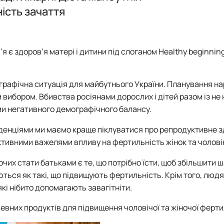
родуктів"
ність зачаття
нки факультету
є здоров’я матері і дитини під слоганом Healthy beginning
ографічна ситуація для майбутнього України. Планування 
м вибором. Вбивства росіянами дорослих і дітей разом із н
ми негативного демографічного балансу.
нденціями ми маємо краще піклуватися про репродуктивне з
тивними важелями впливу на фертильність жінок та чоловік
очих стати батьками є те, що потрібно їсти, щоб збільшити 
ься як такі, що підвищують фертильність. Крім того, людям
кі нібито допомагають завагітніти.
евних продуктів для підвищення чоловічої та жіночої ферти