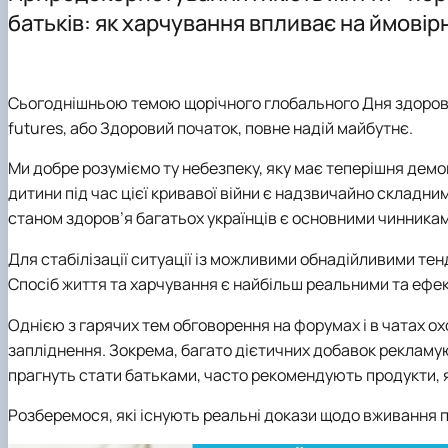
Відеородзинки
Організація практик студентів
ОПП "Технології зберігання та переробки риби і мореп
батьків: як харчування впливає на ймовір
Матеріально-технічна база
Робочі навчальні програми
Рада роботодавців
Графік навчальної та виробничої практики
Відповідальна за інформаційне наповнення веб-сторі
Підготовка магістерських робіт
Сьогоднішньою темою щорічного глобального Дня здоров’я 
futures, або Здоровий початок, повне надій майбутнє.
Ми добре розуміємо ту небезпеку, яку має теперішня дем
дитини під час цієї кривавої війни є надзвичайно складни
станом здоров’я багатьох українців є основними чинника
Для стабілізації ситуації із можливими обнадійливими те
Спосіб життя та харчування є найбільш реальними та ефек
Однією з гарячих тем обговорення на форумах і в чатах ох
запліднення. Зокрема, багато дієтичних добавок рекламуют
прагнуть стати батьками, часто рекомендують продукти, я
Розберемося, які існують реальні докази щодо вживання п