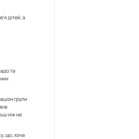
'я дітей, а
кадо та
ених
аціон групи
лків
льш ніж на
, що, хоча