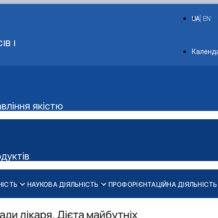
UA
EN
ІВ І
Depart
Календ
авління якістю
одуктів
НІСТЬ
НАУКОВА ДІЯЛЬНІСТЬ
ПРОФОРІЄНТАЦІЙНА ДІЯЛЬНІСТЬ
Аудиторний фонд
ки м'яса"
ади лікаря. Дієта майбутніх