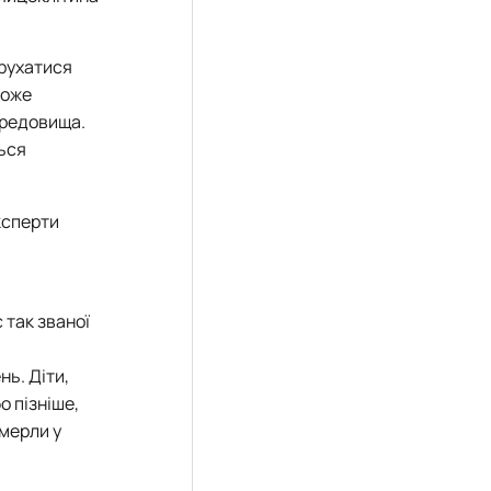
 рухатися
може
ередовища.
ься
ксперти
 так званої
нь. Діти,
о пізніше,
омерли у