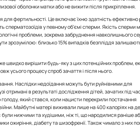
лизової оболонки матки або не вижити після прикріплення.
ня для фертильності. Це включає їхню здатність ефективно
сть сперматозоїдів у певному об'ємі сперми. Якість сперми 
кологічні проблеми, зокрема забруднення навколишнього с
бути зрозумілою: близько 15% випадків безпліддя залишают
же швидко вирішити будь-яку з цих потенційних проблем, е
вж усього процесу спроб зачаття і після нього.
ання. Наслідки недоїдання можуть бути руйнівними для
зі отримані в результаті дослідження дітей, зачатих під час
 голоду, який стався, коли нацисти перекрили постачання
війни. Майбутні матері виживали лише на 400 калоріях на де
: були нижчими та худішими, ніж ті, що народилися раніше аб
ники ожиріння, діабету та шизофренії. Також чимало з них п