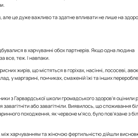
и.
, але це дуже важливо та здатне впливати не лише на здоров
дбувалися в харчуванні обох партнерів. Якщо одна людина
 все, теж. І навпаки.
исних жирів, що містяться в горіхах, насінні, лососеві, аво
клад, у маргарині, пончиках, смаженій їжі та інших переробл
ики з Гарвардської школи громадського здоров'я оцінили р
я завагітніти або завагітніли. Виявилось, що споживання бі
аринного походження, як червоне м'ясо, було пов'язане з бі
 між харчуванням та жіночою фертильністю дійшли висновку