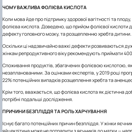
ЧОМУ ВАЖЛИВА ФОЛІЄВА КИСЛОТА
Коли мова йде про підтримку здорової вагітності та плоду
фолієва кислота. Доведено, що прийом фолієвої кислоти д
дефекту головного мозку, та розщепленню хребта дитини.
Оскільки ці надзвичайно важкі дефекти розвиваються дуже 
жінкам репродуктивного віку рекомендують приймати 400 
Споживання продуктів, збагачених фолієвою кислотою, як 
незапланованими. За оцінками експертів, у 2019 році пр
22% потенційних випадків розщеплення хребта та аненцефал
Крім того, вважається, що фолієва кислота як дієтична до
потрібні подальші дослідження.
ПРИЧИНИ БЕЗПЛІДДЯ ТА РОЛЬ ХАРЧУВАННЯ
Існує багато потенційних причин безпліддя. У жінки яєчн
яйцеклітина може не потрапити з яєчників до матки — нап