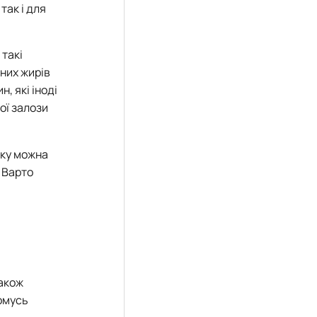
так і для
 такі
сних жирів
, які іноді
ої залози
яку можна
. Варто
також
чомусь