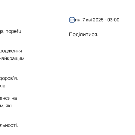
пн, 7 кві 2025 - 03:00
s, hopeful
Поділитися:
народження
е найкращим
доров’я.
ів.
шанси на
, які
льності.