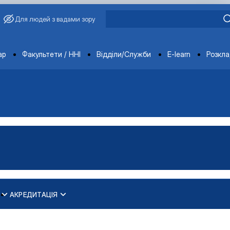
Для людей з вадами зору
ments
ар
Факультети / ННІ
Відділи/Служби
E-learn
Розкл
АКРЕДИТАЦІЯ