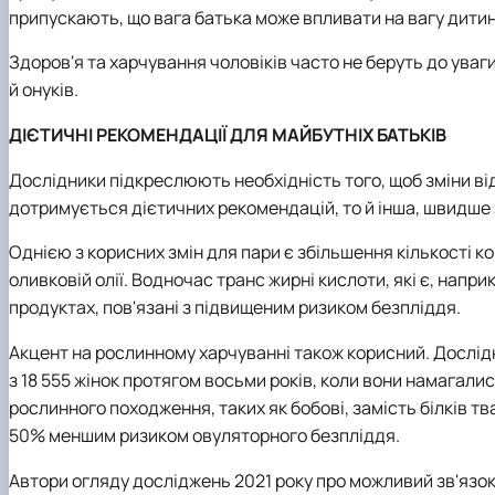
припускають, що вага батька може впливати на вагу дитин
Здоров'я та харчування чоловіків часто не беруть до уваги
й онуків.
ДІЄТИЧНІ РЕКОМЕНДАЦІЇ ДЛЯ МАЙБУТНІХ БАТЬКІВ
Дослідники підкреслюють необхідність того, щоб зміни ві
дотримується дієтичних рекомендацій, то й інша, швидше за
Однією з корисних змін для пари є збільшення кількості кор
оливковій олії. Водночас транс жирні кислоти, які є, напри
продуктах, пов'язані з підвищеним ризиком безпліддя.
Акцент на рослинному харчуванні також корисний. Дослідн
з 18 555 жінок протягом восьми років, коли вони намагалис
рослинного походження, таких як бобові, замість білків тв
50% меншим ризиком овуляторного безпліддя.
Автори огляду досліджень 2021 року про можливий зв'язок