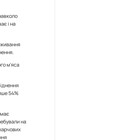
 навколо
ає і на
поживання
нення.
го м'яса
ліднення
лише 54%
 має
ребували на
 харчових
ння