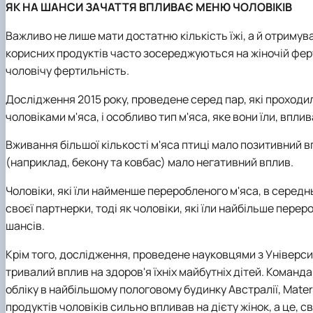
ЯК НА ШАНСИ ЗАЧАТТЯ ВПЛИВАЄ МЕНЮ ЧОЛОВІКІВ
Важливо не лише мати достатню кількість їжі, а й отриму
корисних продуктів часто зосереджуються на жіночій ферт
чоловічу фертильність.
Дослідження 2015 року, проведене серед пар, які проход
чоловіками м'яса, і особливо тип м'яса, яке вони їли, впл
Вживання більшої кількості м'яса птиці мало позитивний в
(наприклад, бекону та ковбас) мало негативний вплив.
Чоловіки, які їли найменше переробленого м'яса, в середн
своєї партнерки, тоді як чоловіки, які їли найбільше пере
шансів.
Крім того, дослідження, проведене науковцями з Університе
тривалий вплив на здоров'я їхніх майбутніх дітей. Команд
обліку в найбільшому пологовому будинку Австралії, Mater 
продуктів чоловіків сильно впливав на дієту жінок, а це, 