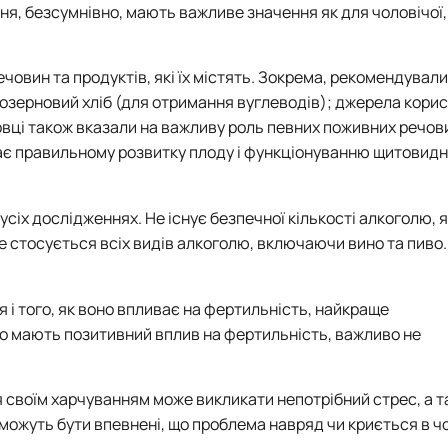
ня, безсумнівно, мають важливе значення як для чоловічої, 
овин та продуктів, які їх містять. Зокрема, рекомендували
ьнозерновий хліб (для отримання вуглеводів); джерела кори
ковці також вказали на важливу роль певних поживних речовин
гає правильному розвитку плоду і функціонуванню щитовидн
сіх дослідженнях. Не існує безпечної кількості алкоголю, 
 Це стосується всіх видів алкоголю, включаючи вино та пиво
 і того, як воно впливає на фертильність, найкраще
сно мають позитивний вплив на фертильність, важливо не
я своїм харчуванням може викликати непотрібний стрес, а 
и, можуть бути впевнені, що проблема навряд чи криється в 