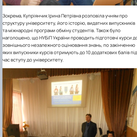
Зокрема, Купріянчик Ірина Петрівна розповіла учням про
структуру університету, його історію, видатних випускників
та міжнародні програми обміну студентів. Також було
наголошено, що НУБіП України проводить підготовчі курси д
зовнішнього незалежного оцінювання знань, по закінченню
яких випускники курсів отримують до 10 додаткових балів пі
час вступу до університету.