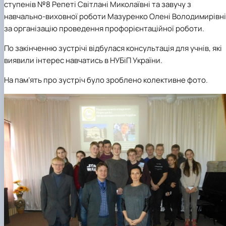
ступенів №8 Репеті Світлані Миколаївні та завучу з
навчально-виховної роботи Мазуренко Олені Володимирівні
за організацію проведення профорієнтаційної роботи.
По закінченню зустрічі відбулася консультація для учнів, які
виявили інтерес навчатись в НУБіП України.
На пам
’
ять про зустріч було зроблено колективне фото.