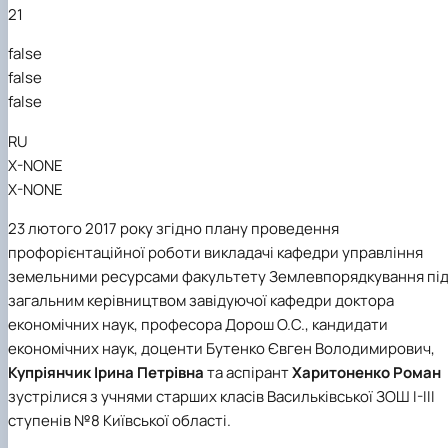
21
false
false
false
RU
X-NONE
X-NONE
23 лютого 2017 року згідно плану проведення
профорієнтаційної роботи викладачі кафедри управління
земельними ресурсами факультету Землевпорядкування пі
загальним керівництвом завідуючої кафедри доктора
економічних наук, професора Дорош О.С., кандидати
економічних наук, доценти Бутенко Євген Володимирович,
Купріянчик Ірина Петрівна
та аспірант
Харитоненко Роман
зустрілися з учнями старших класів Васильківської ЗОШ І-ІІІ
ступенів №8 Київської області.