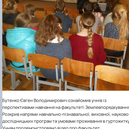
Бутенко Євген Володимирович ознайомив учнів із
перспективами навчання на факультеті Землевпорядкування
Розкрив напрями навчально-пізнавальної, виховної, науково
дослідницьких програм та
умовами проживання в гуртожитку
Учням продемонстровано відео
про факультет