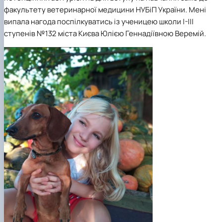
факультету ветеринарної медицини НУБіП України. Мені
випала нагода поспілкуватись із ученицею школи I-III
ступенів №132 міста Києва Юлією Геннадіївною Веремій.