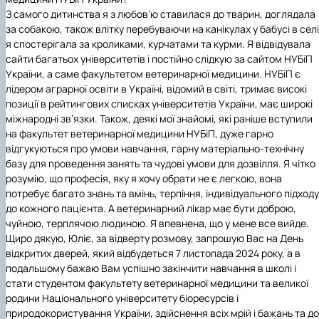
З самого дитинства я з любов’ю ставилася до тварин, доглядала
за собакою, також влітку перебуваючи на канікулах у бабусі в селі
я спостерігала за кроликами, курчатами та курми. Я відвідувала
сайти багатьох університетів і постійно слідкую за сайтом НУБіП
України, а саме факультетом ветеринарної медицини. НУБіП є
лідером аграрної освіти в Україні, відомий в світі, тримає високі
позиції в рейтингових списках університетів України, має широкі
міжнародні зв’язки. Також, деякі мої знайомі, які раніше вступили
на факультет ветеринарної медицини НУБіП, дуже гарно
відгукуються про умови навчання, гарну матеріально-технічну
базу для проведення занять та чудові умови для дозвілля. Я чітко
розумію, що професія, яку я хочу обрати не є легкою, вона
потребує багато знань та вмінь, терпіння, індивідуального підходу
до кожного пацієнта. А ветеринарний лікар має бути доброю,
чуйною, терплячою людиною. Я впевнена, що у мене все вийде.
Щиро дякую, Юліє, за відверту розмову, запрошую Вас на День
відкритих дверей, який відбудеться 7 листопада 2024 року, а в
подальшому бажаю Вам успішно закінчити навчання в школі і
стати студентом факультету ветеринарної медицини та великої
родини Національного університету біоресурсів і
природокористування України, здійснення всіх мрій і бажань та до