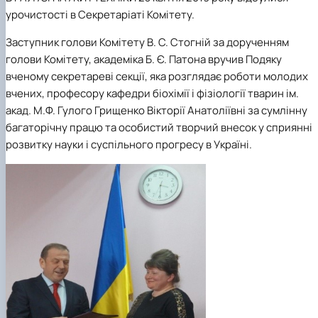
урочистості в Секретаріаті Комітету.
Заступник голови Комітету В. С. Стогній за дорученням
голови Комітету, академіка Б. Є. Патона вручив Подяку
вченому секретареві секції, яка розглядає роботи молодих
вчених, професору кафедри біохімії і фізіології тварин ім.
акад. М.Ф. Гулого Грищенко Вікторії Анатоліївні за сумлінну
багаторічну працю та особистий творчий внесок у сприянні
розвитку науки і суспільного прогресу в Україні.