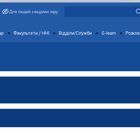
Для людей з вадами зору
ments
ар
Факультети / ННІ
Відділи/Служби
E-learn
Розкл
ораторії
ка
тка
ка
-технічна база лабораторії