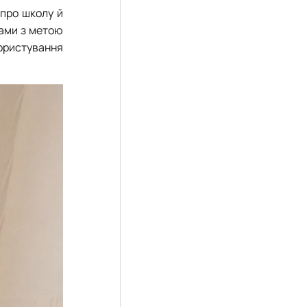
 про школу й
рами з метою
ористування