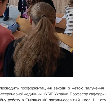
о проводить профорієнтаційні заходи з метою залучення 
 ветеринарної медицини НУБіП України.
Професор кафедри бі
ійну роботу в Смілянській загальноосвітній школі І-ІІІ с