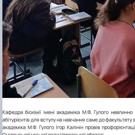
Кафедра біохімії імені академіка М.Ф. Гулого невпинн
абітурієнтів для вступу на навчання саме до факультету
академіка М.Ф. Гулого Ігор Калінін провів профорієнтац
Смілянської міської ради Черкаської області.