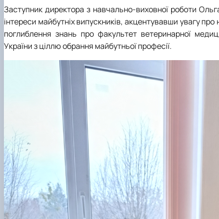
Заступник директора з навчально-виховної роботи Ольг
інтереси майбутніх випускників, акцентувавши увагу про н
поглиблення знань про факультет ветеринарної медици
України з ціллю обрання майбутньої професії.