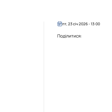
бота зі студентами на базі лабораторії
уртка
ота лабораторії
іяльність лабораторії
 гуртка
пт, 23 січ 2026 - 13:00
Поділитися: