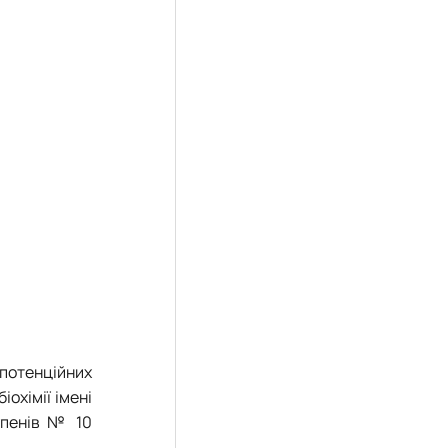
потенційних
охімії імені
тупенів № 10