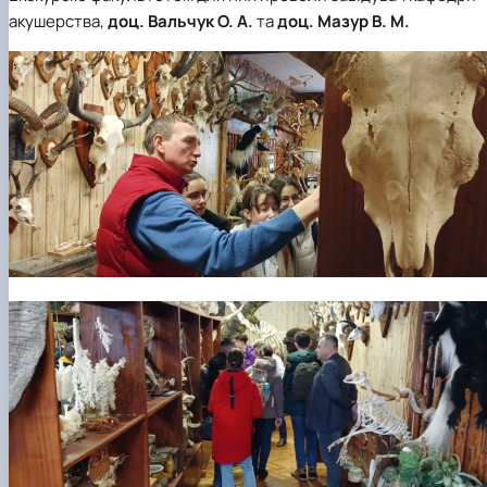
акушерства,
доц. Вальчук О. А.
та
доц. Мазур В. М.