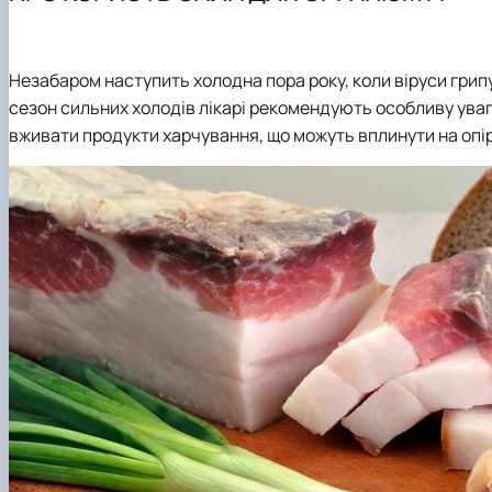
Навчально-науково-виробничі лабораторії
Сертифікатні курси
Наукові гуртки
Співпраця з роботодавцями
Фотогалерея
Підготовка аспірантів та докторантів
Відеотур кафедрою
Робочі програми
Наукові здобутки кафедри
Незабаром наступить холодна пора року, коли віруси грипу 
Практика студентів
сезон сильних холодів лікарі рекомендують особливу увагу
вживати продукти харчування, що можуть вплинути на опірн