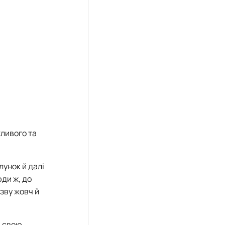
жливого та
унок й далі
ди ж, до
зву жовч й
в свою