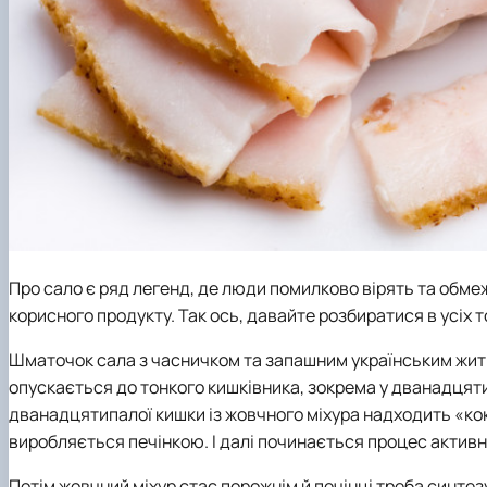
Про сало є ряд легенд, де люди помилково вірять та обм
корисного продукту. Так ось, давайте розбиратися в усіх 
Шматочок сала з часничком та запашним українським житні
опускається до тонкого кишківника, зокрема у дванадцяти
дванадцятипалої кишки із жовчного міхура надходить «ко
виробляється печінкою. І далі починається процес актив
Потім жовчний міхур стає порожнім й печінці треба синтезу