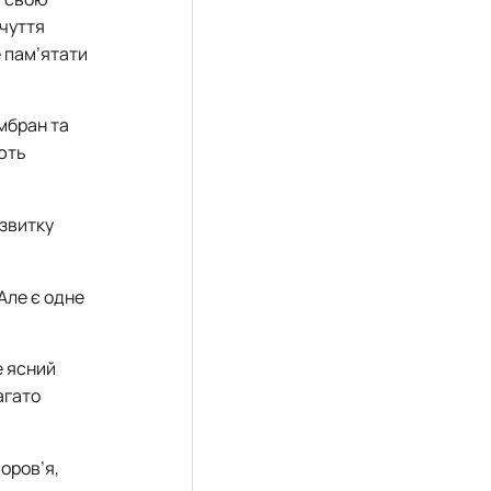
дчуття
е пам’ятати
ембран та
ають
озвитку
Але є одне
е ясний
агато
доров’я,