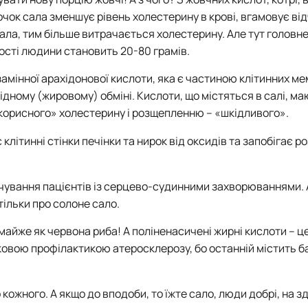
чок сала зменшує рівень холестерину в крові, вгамовує ві
ала, тим більше витрачається холестерину. Але тут головн
ності людини становить 20-80 грамів.
замінної арахідонової кислоти, яка є частиною клітинних м
ідному (жировому) обміні. Кислоти, що містяться в салі, м
корисного» холестерину і розщепленню – «шкідливого».
клітинні стінки печінки та нирок від оксидів та запобігає р
рчування пацієнтів із серцево-судинними захворюваннями. 
тільки про солоне сало.
майже як червона риба! А поліненасичені жирні кислоти – ц
ковою профілактикою атеросклерозу, бо останній містить б
 кожного. А якщо до вподоби, то їжте сало, люди добрі, на з