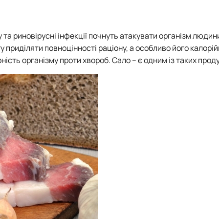
та риновірусні інфекції почнуть атакувати організм людини.
 приділяти повноцінності раціону, а особливо його калорій
ість організму проти хвороб. Сало – є одним із таких прод