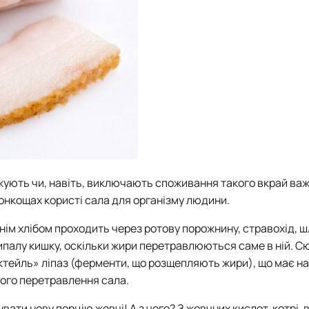
ежують чи, навіть, виключають споживання такого вкрай ва
тонкощах користі сала для організму людини.
м хлібом проходить через ротову порожнину, стравохід, шл
палу кишку, оскільки жири перетравлюються саме в ній. Сю
ктейль» ліпаз (ферменти, що розщепляють жири), що має на
ного перетравлення сала.
вати нову порцію жовчі! А з чого? З жовчних кислот, котрі, 