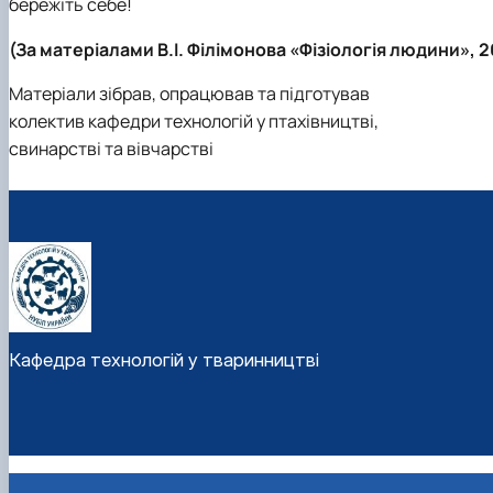
бережіть себе!
(За матеріалами В.І. Філімонова «Фізіологія людини», 2
Матеріали зібрав, опрацював та підготував
колектив кафедри технологій у птахівництві,
свинарстві та вівчарстві
Кафедра технологій у тваринництві