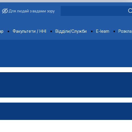
Для людей з вадами зору
ments
ар
Факультети / ННІ
Відділи/Служби
E-learn
Розкл