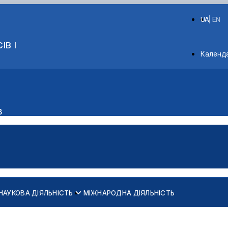
UA
EN
ІВ І
Depart
Календ
в
НАУКОВА ДІЯЛЬНІСТЬ
МІЖНАРОДНА ДІЯЛЬНІСТЬ