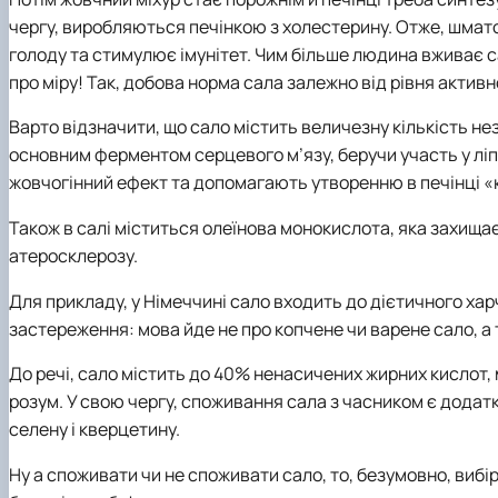
чергу, виробляються печінкою з холестерину. Отже, шмато
голоду та стимулює імунітет. Чим більше людина вживає с
про міру! Так, добова норма сала залежно від рівня актив
Варто відзначити, що сало містить величезну кількість не
основним ферментом серцевого м’язу, беручи участь у ліп
жовчогінний ефект та допомагають утворенню в печінці «
Також в салі міститься олеїнова монокислота, яка захищає 
атеросклерозу.
Для прикладу, у Німеччині сало входить до дієтичного ха
застереження: мова йде не про копчене чи варене сало, а 
До речі, сало містить до 40% ненасичених жирних кислот, 
розум. У свою чергу, споживання сала з часником є додат
селену і кверцетину.
Ну а споживати чи не споживати сало, то, безумовно, вибір