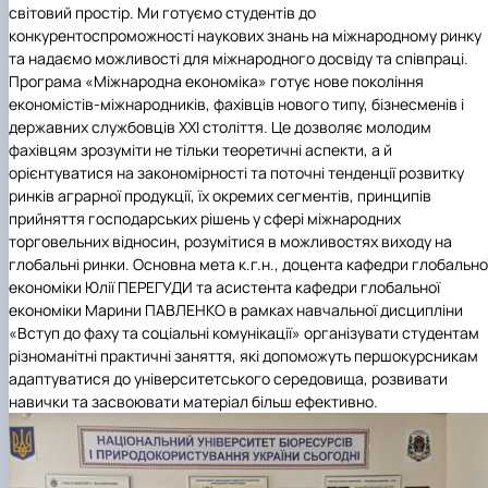
світовий простір. Ми готуємо студентів до
конкурентоспроможності наукових знань на міжнародному ринку
та надаємо можливості для міжнародного досвіду та співпраці.
Програма «Міжнародна економіка» готує нове покоління
економістів-міжнародників, фахівців нового типу, бізнесменів і
державних службовців ХХІ століття. Це дозволяє молодим
фахівцям зрозуміти не тільки теоретичні аспекти, а й
орієнтуватися на закономірності та поточні тенденції розвитку
ринків аграрної продукції, їх окремих сегментів, принципів
прийняття господарських рішень у сфері міжнародних
торговельних відносин, розумітися в можливостях виходу на
глобальні ринки. Основна мета к.г.н., доцента кафедри глобально
економіки Юлії ПЕРЕГУДИ та асистента кафедри глобальної
економіки Марини ПАВЛЕНКО в рамках навчальної дисципліни
«Вступ до фаху та соціальні комунікації» організувати студентам
різноманітні практичні заняття, які допоможуть першокурсникам
адаптуватися до університетського середовища, розвивати
навички та засвоювати матеріал більш ефективно.