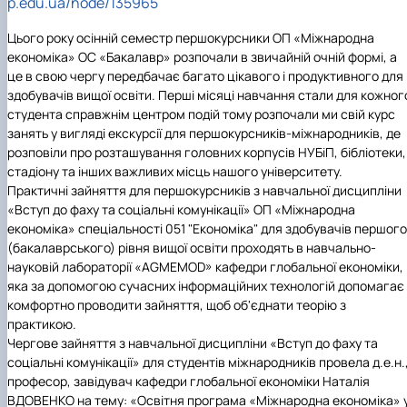
p.edu.ua/node/135965
Сторінка аспіранта
Цього року осінній семестр першокурсники ОП «Міжнародна
економіка» ОС «Бакалавр» розпочали в звичайній очній формі, а
це в свою чергу передбачає багато цікавого і продуктивного для
здобувачів вищої освіти. Перші місяці навчання стали для кожног
студента справжнім центром подій тому розпочали ми свій курс
занять у вигляді екскурсії для першокурсників-міжнародників, де
розповіли про розташування головних корпусів НУБіП, бібліотеки,
стадіону та інших важливих місць нашого університету.
Практичні зайняття для першокурсників з навчальної дисципліни
«Вступ до фаху та соціальні комунікації» ОП «Міжнародна
економіка» спеціальності 051 "Економіка" для здобувачів першого
(бакалаврського) рівня вищої освіти проходять в навчально-
науковій лабораторії
«AGMEMOD» кафедри глобальної економіки,
яка за допомогою сучасних інформаційних технологій допомагає
комфортно проводити зайняття, щоб об'єднати теорію з
практикою.
Чергове зайняття з навчальної дисципліни «Вступ до фаху та
соціальні комунікації» для студентів міжнародників провела д.е.н.
професор, завідувач кафедри глобальної економіки Наталія
ВДОВЕНКО на тему: «Освітня програма «Міжнародна економіка» 