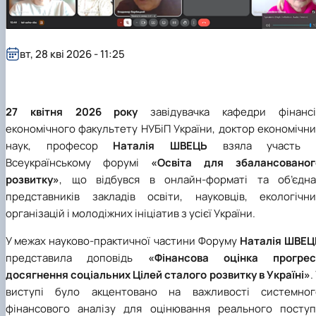
вт, 28 кві 2026 - 11:25
27 квітня 2026 року
завідувачка кафедри фінансі
економічного факультету НУБіП України, доктор економічн
наук, професор
Наталія ШВЕЦЬ
взяла участь 
Всеукраїнському форумі
«Освіта для збалансованог
розвитку»
, що відбувся в онлайн-форматі та об’єдна
представників закладів освіти, науковців, екологічни
організацій і молодіжних ініціатив з усієї України.
У межах науково‑практичної частини Форуму
Наталія ШВЕЦ
представила доповідь
«Фінансова оцінка прогрес
досягнення соціальних Цілей сталого розвитку в Україні»
.
виступі було акцентовано на важливості системног
фінансового аналізу для оцінювання реального поступ