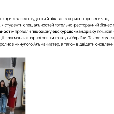
а
Договори про співпрацю, меморандуми
ВИПУСКНИКИ, які загинули за незалежність України
Популярно про маловідоме
Дипломатія та геополітика: співвідноше
ОПП ОС Бакалавр спеціальності «
Робочі програми для інших спеціа
і відносини»
рія
Запрошуємо до співпраці!
Головне про дипломатію
Інформація і політика
АКРЕДИТАЦІЯ
Вибіркові дисципліни за уподобан
 відносини»
Міжнародні молодіжні студії
HistoryEU
Електронні навчальні курси кафед
скористалися студенти й цікаво та корисно провели час,
НАРОДНІ ВІДНОСИНИ» – ЦЕ ВАШ ШАН…
Стратегії МЗС України
Навчально-методичні матеріали
жі» студенти
спеціальностей готельно-ресторанний бізнес 
вності»
провели
пішохідну екскурсію-мандрівку
по цікави
ї флагмана аграрної освіти та науки України. Також студе
ролик з минулого Альма-матер, а також відвідати оновлен