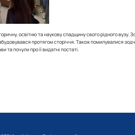
торичну, освітню та наукову спадщину свого рідного вузу. З
розбудовувався протягом сторіччя. Також помилувалися зод
 та почули про її видатні постаті.