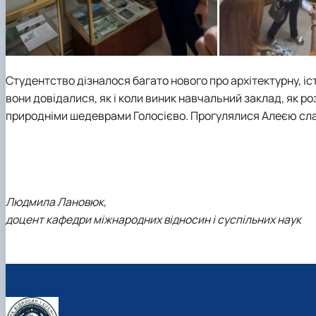
Студентство дізналося багато нового про архітектурну, іс
вони довідалися, як і коли виник навчальний заклад, як 
природніми шедеврами Голосієво. Прогулялися Алеєю слави
Людмила Лановюк,
доцент кафедри міжнародних відносин і суспільних наук