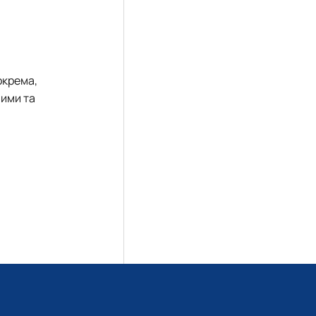
окрема,
чими та