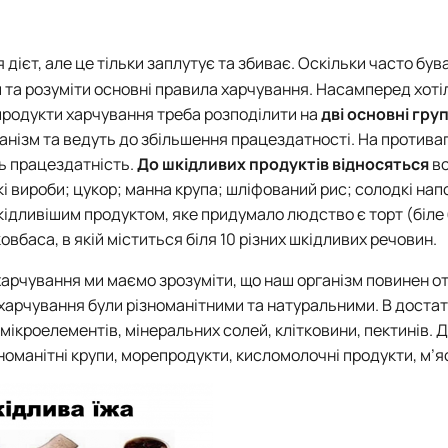
я дієт, але це тільки заплутує та збиває. Оскільки часто був
ти та розуміти основні правила харчування. Насамперед хоті
о продукти харчування треба розподілити на
дві основні гру
ізм та ведуть до збільшення працездатності. На противагу
ь працездатність.
До шкідливих продуктів відносяться
вс
і вироби; цукор; манна крупа; шліфований рис; солодкі напо
кідливішим продуктом, яке придумало людство є торт (біле
баса, в якій міститься біля 10 різних шкідливих речовин.
харчування ми маємо зрозуміти, що наш організм повинен 
и харчування були різноманітними та натуральними. В доста
в, мікроелементів, мінеральних солей, клітковини, пектинів. 
зноманітні крупи, морепродукти, кисломолочні продукти, м’я