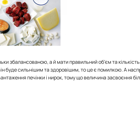
ільки збалансованою, а й мати правильний об’єм та кількість
він буде сильнішим та здоровішим, то це є помилкою. А насп
вантаження печінки і нирок, тому що величина засвоєння біл