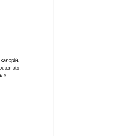
 калорій.
равді від
ків