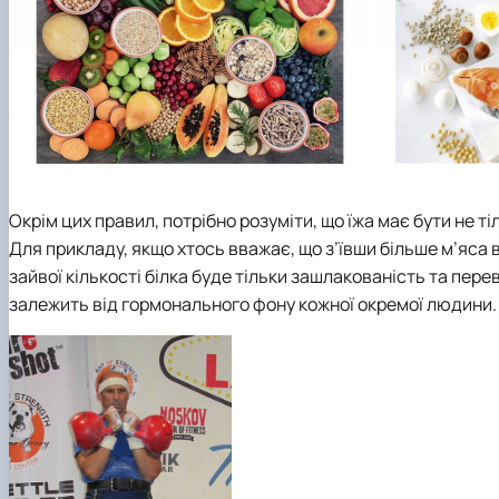
Окрім цих правил, потрібно розуміти, що їжа має бути не т
Для прикладу, якщо хтось вважає, що з’ївши більше м’яса 
зайвої кількості білка буде тільки зашлакованість та пере
залежить від гормонального фону кожної окремої людини.