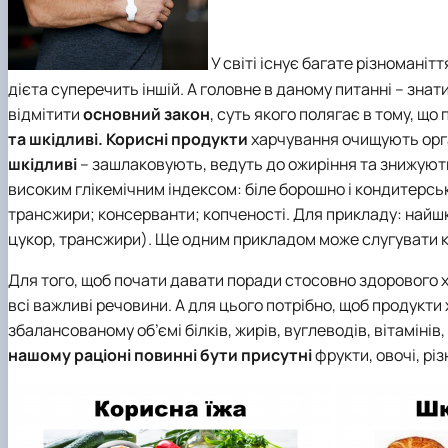
У світі існує багате різноманітт
дієта суперечить іншій. А головне в даному питанні – зна
відмітити
основний закон
, суть якого полягає в тому, щ
та шкідливі.
Корисні продукти
харчування очищують орган
шкідливі
– зашлаковують, ведуть до ожиріння та знижуют
високим глікемічним індексом: біле борошно і кондитерськ
трансжири; консерванти; копченості. Для прикладу: найш
цукор, трансжири). Ще одним прикладом може слугувати ков
Для того, щоб почати давати поради стосовно здорового 
всі важливі речовини. А для цього потрібно, щоб продукт
збалансованому об’ємі білків, жирів, вуглеводів, вітаміні
нашому раціоні повинні бути присутні
фрукти, овочі, рі