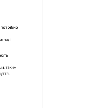
,
потрібно
вигляді
рають
ми, таким
чуття.