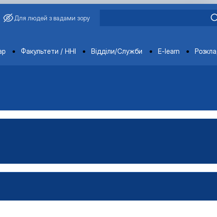
Для людей з вадами зору
ments
ар
Факультети / ННІ
Відділи/Служби
E-learn
Розкл