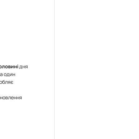
половині
дня
за один
робляє
дновлення