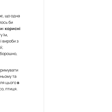
ає, що одна
лось би
пи:
корисні
 їм,
і вироби з
ї;
 борошно,
отримувати
тньому та
Для цього
в
со, птиця.