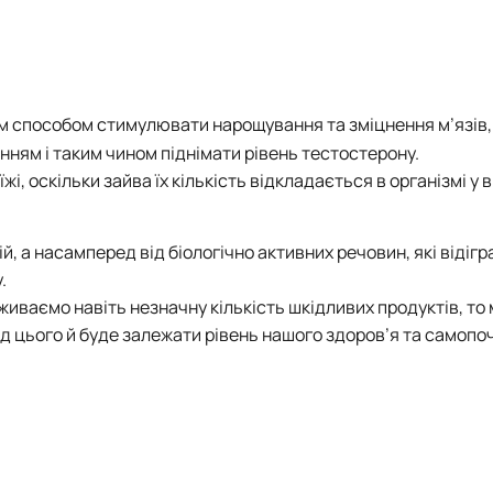
м способом стимулювати нарощування та зміцнення м’язів
ням і таким чином піднімати рівень тестостерону.
жі, оскільки зайва їх кількість відкладається в організмі у 
ій, а насамперед від біологічно активних речовин, які відіг
.
иваємо навіть незначну кількість шкідливих продуктів, то 
д цього й буде залежати рівень нашого здоров’я та самопо