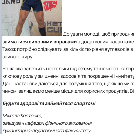
До уваги молоді, щоб природни
займатися силовими вправами
з додатковим навантажен
Також потрібно слідкувати за кількістю рівня вуглеводів в ї
зайвого жиру.
Наша їжа залежить не стільки від об’єму та кількості калор
ключову роль у зміцненні здоров’я та покращенні імунітету
Дані настанови даються для розуміння того, що якщо ми вж
чином, залишаємо менше місця для корисних продуктів. Ві
Будьте здорові та займайтеся спортом!
Микола Костенко,
завідувач кафедри фізичного виховання
гуманітарно-педагогічного факультету