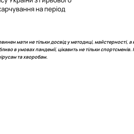
харчування на період
рі фізичної культури і спо…
зичне виховання"
инен мати не тільки досвід у методиці, майстерності, а
ультура і спорт" (ОС"Магістр"…
ливо в умовах пандемії, цікавить не тільки спортсменів.
вірусам та хворобам.