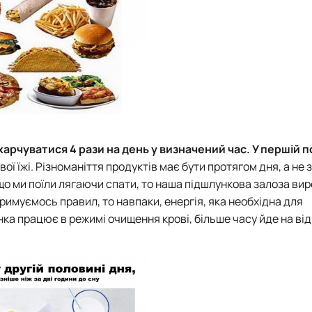
харчуватися 4 рази на день у визначений час. У першій 
вої їжі. Різноманіття продуктів має бути протягом дня, а не 
 Якщо ми поїли лягаючи спати, то наша підшлункова залоза ви
тримуємось правил, то навпаки, енергія, яка необхідна для
нка працює в режимі очищення крові, більше часу йде на ві