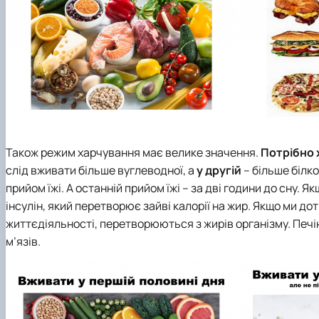
Також режим харчування має велике значення.
Потрібно 
слід вживати більше вуглеводної, а
у другій
– більше білко
прийом їжі. А останній прийом їжі – за дві години до сну.
інсулін, який перетворює зайві калорії на жир. Якщо ми до
життєдіяльності, перетворюються з жирів організму. Печі
м’язів.