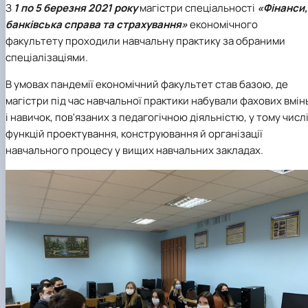
З
1 по 5 березня 2021 року
м
агістри спеціальності
«Фінанси,
банківська справа та страхування»
економічного
факультету проходили навчальну практику за обраними
спеціалізаціями.
В умовах пандемії е
кономічний факультет став базою, де
магістри під час навчальної практики набували фахових вмін
і навичок, пов'язаних з педагогічною діяльністю, у тому числ
функцій проектування, конструювання й організації
навчального процесу у вищих навчальних закладах.