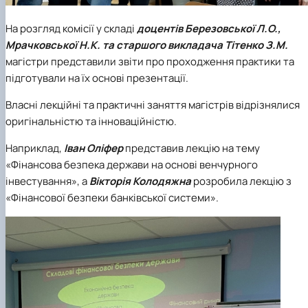
На розгляд комісії у складі
доцентів Березовської Л.О.,
Мрачковської Н.К. та старшого викладача Тітенко З.М.
магістри представили звіти про проходження практики та
підготували на їх основі презентації.
Власні лекційні та практичні заняття магістрів відрізнялися
оригінальністю та інноваційністю.
Наприклад,
Іван
Оліфер
представив лекцію на тему
«Фінансова безпека держави на основі венчурного
інвестування», а
Вікторія
Колодяжна
розробила лекцію з
«Фінансової безпеки банківської системи».