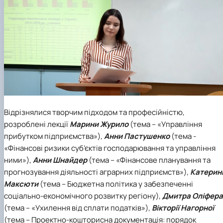
Відрізнялися творчим підходом та професійністю,
розроблені лекції
Марини
Журило
(тема
–
«Управління
прибутком підприємства»),
Анни
Пастушенко
(тема -
«Фінансові ризики суб’єктів господарювання та управління
ними»),
Анни
Шнайдер
(тема – «Фінансове планування та
прогнозування діяльності аграрних підприємств»),
Катерин
Максюти
(тема – Бюджетна політика у забезпеченні
соціально-економічного розвитку регіону),
Дмитра
Оліфера
(тема – «Ухилення від сплати податків»),
Вікторії
Нагорної
(тема – Проектно-кошторисна документація: порядок