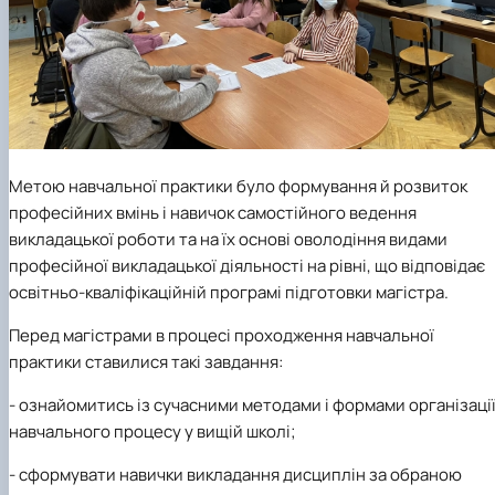
Метою навчальної практики було формування й розвиток
професійних вмінь і навичок самостійного ведення
викладацької роботи та на їх основі оволодіння видами
професійної викладацької діяльності на рівні, що відповідає
освітньо-кваліфікаційній програмі підготовки магістра.
Перед магістрами в процесі проходження навчальної
практики ставилися такі завдання:
- ознайомитись із сучасними методами і формами організаці
навчального процесу у вищій школі;
- сформувати навички викладання дисциплін за обраною