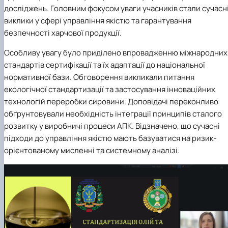
досліджень. Головним фокусом уваги учасників стали сучасн
виклики у сфері управління якістю та гарантування
безпечності харчової продукції.
Особливу увагу було приділено впровадженню міжнародних
стандартів сертифікації та їх адаптації до національної
нормативної бази. Обговорення викликали питання
екологічної стандартизації та застосування інноваційних
технологій переробки сировини. Доповідачі переконливо
обґрунтовували необхідність інтеграції принципів сталого
розвитку у виробничі процеси АПК. Відзначено, що сучасні
підходи до управління якістю мають базуватися на ризик-
орієнтованому мисленні та системному аналізі.