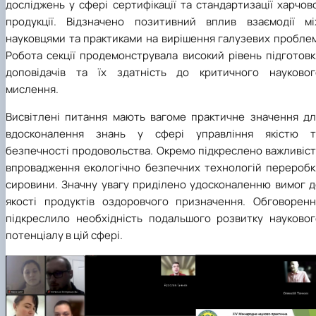
досліджень у сфері сертифікації та стандартизації харчов
продукції. Відзначено позитивний вплив взаємодії мі
науковцями та практиками на вирішення галузевих проблем
Робота секції продемонструвала високий рівень підготовк
доповідачів та їх здатність до критичного науковог
мислення.
Висвітлені питання мають вагоме практичне значення дл
вдосконалення знань у сфері управління якістю т
безпечності продовольства. Окремо підкреслено важливіст
впровадження екологічно безпечних технологій переробк
сировини. Значну увагу приділено удосконаленню вимог д
якості продуктів оздоровчого призначення. Обговоренн
підкреслило необхідність подальшого розвитку науковог
потенціалу в цій сфері.