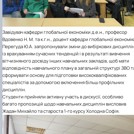
Завідувач кафедри глобальної економіки д.е.н., професор
Вдовенко Н. М. та к.г.н., доцент кафедри глобальної економік
Перегуда Ю.А. запропонували зміни до вибіркових дисциплі
із врахуванням сучасних тенденцій і в результаті вивчення
вітчизняного досвіду інших навчальних закладів, щоб мати
відповідність навчального плану в загальній структурі ЗВО т
сформувати основу для підготовки висококваліфікованих
спеціалістів за допомогою включення більш профільних
дисциплін.
Студенти прийняли активну участь в дискусії, особливо
багато пропозицій щодо навчальних дисциплін висловив
Жадан Михайло та староста 1-го курсу Холодна Софія.