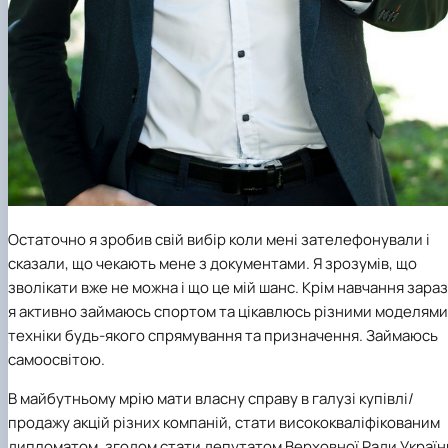
Остаточно я зробив свій вибір коли мені зателефонували і
сказали, що чекають мене з документами. Я зрозумів, що
зволікати вже не можна і що це мій шанс. Крім навчання зараз
я активно займаюсь спортом та цікавлюсь різними моделями
техніки будь-якого спрямування та призначення. Займаюсь
самоосвітою.
В майбутньому мрію мати власну справу в галузі купівлі/
продажу акцій різних компаній, стати висококваліфікованим
дипломатом, згодом стати депутатом Верховної Ради Україн