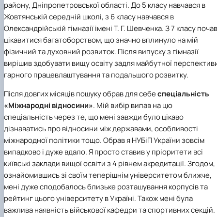
Підготовка до вступу в аспірантуру
району, Дніпропетровської області. До 5 класу навчався в
Інформація і політика
Правила прийому 2026
HistoryEU
Жовтянській середній школі, з 6 класу навчався в
Контактні дані
Олександрійській гімназії імені Т. Г. Шевченка. З 7 класу поча
Профорієнтаційна діяльність
цікавитися багатоборством, що значно вплинуло на мій
Профорієнтаційна робота
фізичний та духовний розвиток. Після випуску з гімназії
Дні відкритих дверей
вирішив здобувати вищу освіту задля майбутної перспектив
гарного працевлаштування та подальшого розвитку.
Після довгих місяців пошуку обрав для себе
спеціальність
«Міжнародні відносини»
. Мій вибір випав на цю
спеціальність через те, що мені завжди було цікаво
дізнаватись про відносини між державами, особливості
міжнародної політики тощо. Обрав я НУБіП України зовсім
випадково і дуже вдало. Я просто ставив у пріоритети всі
київські заклади вищої освіти з 4 рівнем акредитації. Згодом,
ознайомившись зі своїм теперішнім університетом ближче,
мені дуже сподобалось близьке розташування корпусів та
рейтинг цього університету в Україні. Також мені була
важлива наявність військової кафедри та спортивних секцій.