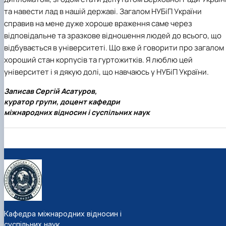
та навести лад в нашій державі. Загалом НУБіП України
справив на мене дуже хороше враження саме через
відповідальне та зразкове відношення людей до всього, що
відбувається в університеті. Що вже й говорити про загалом
хороший стан корпусів та гуртожитків. Я люблю цей
університет і я дякую долі, що навчаюсь у НУБіП України.
Записав Сергій Асатуров,
куратор групи, доцент кафедри
міжнародних відносин і суспільних наук
Кафедра міжнародних відносин і
суспільних наук