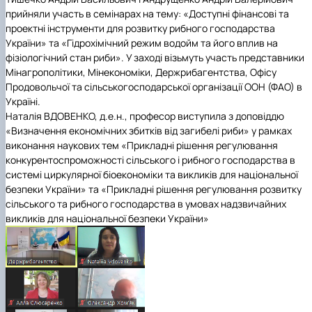
Сторінка аспіранта
прийняли участь в семінарах на тему: «Доступні фінансові та
проектні інструменти для розвитку рибного господарства
України» та «Гідрохімічний режим водойм та його вплив на
фізіологічний стан риби». У заході візьмуть участь представники
Мінагрополітики, Мінекономіки, Держрибагентства, Офісу
Продовольчої та сільськогосподарської організації ООН (ФАО) в
Україні.
Наталія ВДОВЕНКО, д.е.н., професор виступила з доповіддю
«Визначення економічних збитків від загибелі риби» у рамках
виконання наукових тем
«Прикладні рішення регулювання
конкурентоспроможності сільського і рибного господарства в
системі циркулярної біоекономіки та викликів для національної
безпеки України» та «Прикладні рішення регулювання розвитку
сільського та рибного господарства в умовах надзвичайних
викликів для національної безпеки України»