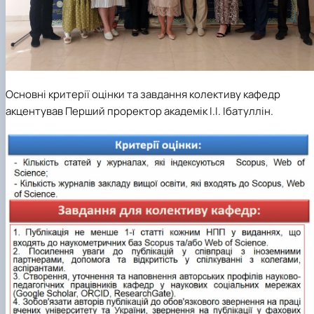
Основні критерії оцінки та завдання колективу кафедр
акцентував Перший проректор академік І.І. Ібатуллін.