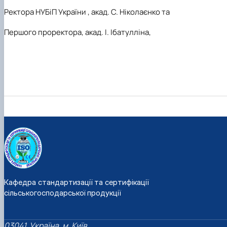
Ректора НУБіП України , акад. С. Ніколаєнко та
Першого проректора, акад. І. Ібатулліна,
Кафедра стандартизації та сертифікації
сільськогосподарської продукції
03041, Україна, м. Київ,