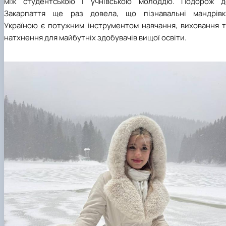
між студентською і учнівською молоддю. Подорож д
Закарпаття ще раз довела, що пізнавальні мандрівк
Україною є потужним інструментом навчання, виховання т
натхнення для майбутніх здобувачів вищої освіти.