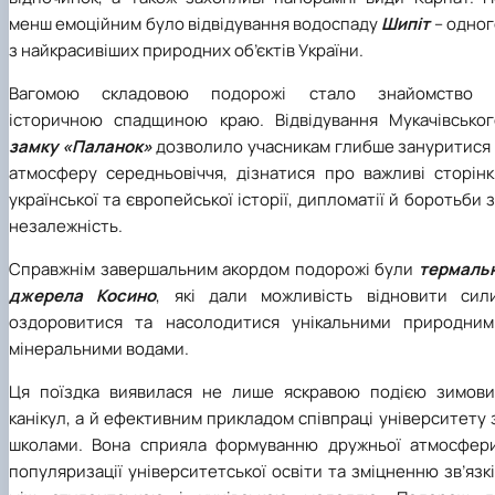
менш емоційним було відвідування водоспаду
Шипіт
– одног
з найкрасивіших природних об’єктів України.
Вагомою складовою подорожі стало знайомство 
історичною спадщиною краю. Відвідування Мукачівськог
замку «Паланок»
дозволило учасникам глибше зануритися 
атмосферу середньовіччя, дізнатися про важливі сторінк
української та європейської історії, дипломатії й боротьби 
незалежність.
Справжнім завершальним акордом подорожі були
термальн
джерела Косино
, які дали можливість відновити сили
оздоровитися та насолодитися унікальними природним
мінеральними водами.
Ця поїздка виявилася не лише яскравою подією зимови
канікул, а й ефективним прикладом співпраці університету 
школами. Вона сприяла формуванню дружньої атмосфери
популяризації університетської освіти та зміцненню зв’язк