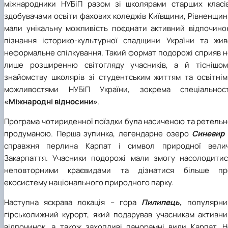
міжнародники НУБіП разом зі школярами старших класів
здобувачами освіти фахових коледжів Київщини, Рівненщин
мали унікальну можливість поєднати активний відпочинок
пізнання історико-культурної спадщини України та жив
неформальне спілкування. Такий формат подорожі сприяв н
лише розширенню світогляду учасників, а й тіснішом
знайомству школярів зі студентським життям та освітнім
можливостями НУБіП України, зокрема спеціальност
«Міжнародні відносини»
.
Програма чотириденної поїздки була насиченою та ретельн
продуманою. Перша зупинка, легендарне озеро
Синевир
справжня перлина Карпат і символ природної велич
Закарпаття. Учасники подорожі мали змогу насолодитис
неповторними краєвидами та дізнатися більше пр
екосистему національного природного парку.
Наступна яскрава локація – гора
Пилипець,
популярни
гірськолижний курорт, який подарував учасникам активни
відпочинок, а також захопливі панорамні види Карпат. Н