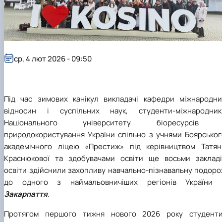
Підготовка до вступу в аспірантуру
Інформація і політика
Правила прийому 2026
HistoryEU
Контактні дані
Профорієнтаційна діяльність
Профорієнтаційна робота
Дні відкритих дверей
ср, 4 лют 2026 - 09:50
Під час зимових канікул викладачі кафедри міжнародни
відносин і суспільних наук, студенти-міжнародник
Національного університету біоресурсів 
природокористування України спільно з учнями Боярськог
академічного ліцею «Престиж» під керівництвом Татян
Краснюкової та здобувачами освіти ще восьми закладі
освіти здійснили захопливу навчально-пізнавальну подоро
до одного з наймальовничіших регіонів України 
Закарпаття
.
Протягом першого тижня нового 2026 року студенти