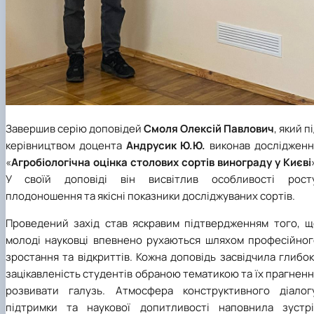
Завершив серію доповідей
Смоля Олексій Павлович
, який п
керівництвом доцента
Андрусик Ю.Ю.
виконав дослідженн
«
Агробіологічна оцінка столових сортів винограду у Києві
У своїй доповіді він висвітлив особливості росту
плодоношення та якісні показники досліджуваних сортів.
Проведений захід став яскравим підтвердженням того, щ
молоді науковці впевнено рухаються шляхом професійног
зростання та відкриттів. Кожна доповідь засвідчила глибо
зацікавленість студентів обраною тематикою та їх прагнен
розвивати галузь. Атмосфера конструктивного діалогу
підтримки та наукової допитливості наповнила зустрі