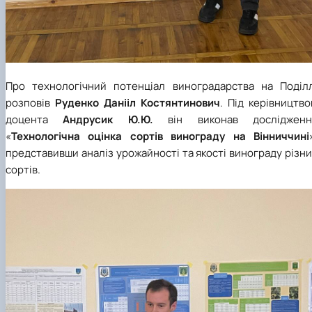
Про технологічний потенціал виноградарства на Поділл
розповів
Руденко Данііл Костянтинович
. Під керівництв
доцента
Андруcик Ю.Ю.
він виконав дослідженн
«
Технологічна оцінка сортів винограду на Вінниччині
представивши аналіз урожайності та якості винограду різн
сортів.