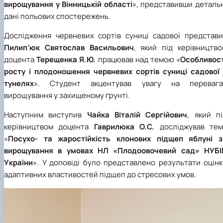
вирощування у Вінницькій області
», представивши деталь
дані польових спостережень.
Дослідження червневих сортів суниці садової представи
Пилип’юк Святослав Васильович
, який під керівництво
доцента
Терещенка Я.Ю.
працював над темою «
Особливост
росту і плодоношення червневих сортів суниці садової 
тунелях
». Студент акцентував увагу на перевага
вирощування у захищеному ґрунті.
Наступним виступив
Чайка Віталій Сергійович
, який п
керівництвом доцента
Гаврилюка О.С.
досліджував тем
«
Посухо- та жаростійкість клонових підщеп яблуні з
вирощування в умовах НЛ «Плодоовочевий сад» НУБІ
України
». У доповіді було представлено результати оцін
адаптивних властивостей підщеп до стресових умов.