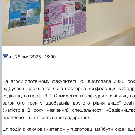
Нагородження гуртка
Захист дипломних робіт магістрів-
гуртківців
Участь гуртківців у І турі Всеукраїнського
конкурсу студентських наукових робіт…
Участь гуртківців у всеукраїнських та
міжнародних наукових заходах
Публікаційна (наукова) активність
гуртківців
вт, 25 лис 2025 - 13:00
Стратегія розвитку студентського науковог
гуртка
Інстаграм сторінка гуртка
Стара сторінка гуртка
На агробіологічному факультеті 25 листопада 2025 рок
Керівники гуртка
відбулася щорічна спільна постерна конференція кафедр
садівництва проф. В.Л. Симиренка та кафедри овочівництва
закритого ґрунту здобувачів другого рівня вищої освіт
(магістрів 2 року навчання) спеціальності «Садівництво
плодоовочівництво та виноградарство».
Ця подія є ключовим етапом у підготовці майбутніх фахівці