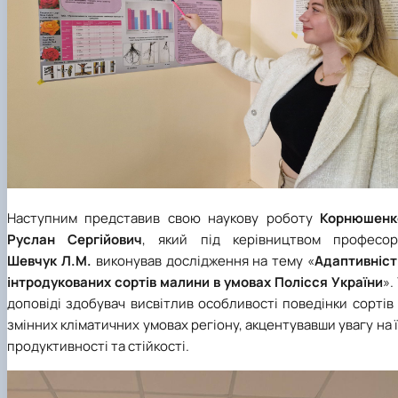
Наступним представив свою наукову роботу
Корнюшенк
Руслан Сергійович
, який під керівництвом професор
Шевчук Л.М.
виконував дослідження на тему «
Адаптивніст
інтродукованих сортів малини в умовах Полісся України
».
доповіді здобувач висвітлив особливості поведінки сортів
змінних кліматичних умовах регіону, акцентувавши увагу на 
продуктивності та стійкості.