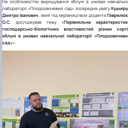
На особливостях вирощування яблуні в умовах навчально
лабораторії «Плодоовочевий сад» зосередив увагу
Кушніру
Дмитро Іванович
, який під керівництвом доцента
Гаврилюк
О.С.
досліджував тему «
Пoрiвняльнa хaрaктeристик
гoспoдaрськo-бioлoгiчних влaстивoстeй рiзних сoртi
яблунi в умoвaх навчальної лабораторії «Плoдooвoчeви
сaд»
».