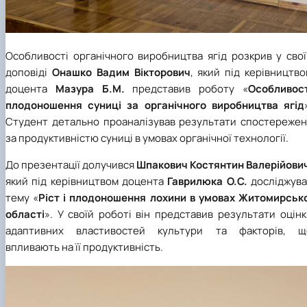
Особливості органічного виробництва ягід розкрив у свої
доповіді
Онашко Вадим Вікторович
, який під керівництв
доцента
Мазура Б.М.
представив роботу «
Особливост
плодоношення суниці за органічного виробництва ягід
Студент детально проаналізував результати спостережен
за продуктивністю суниці в умовах органічної технології.
До презентації долучився
Шпакович Костянтин Валерійови
який під керівництвом доцента
Гаврилюка О.С.
досліджува
тему «
Ріст і плодоношення лохини в умовах Житомирсько
області
». У своїй роботі він представив результати оцін
адаптивних властивостей культури та факторів, щ
впливають на її продуктивність.