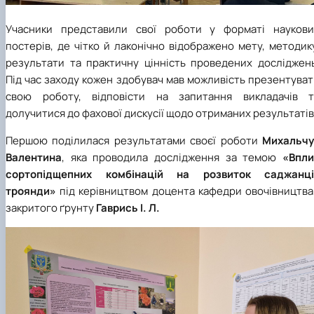
Учасники представили свої роботи у форматі наукови
постерів, де чітко й лаконічно відображено мету, методик
результати та практичну цінність проведених досліджень
Під час заходу кожен здобувач мав можливість презентува
свою роботу, відповісти на запитання викладачів т
долучитися до фахової дискусії щодо отриманих результатів
Першою поділилася результатами своєї роботи
Михальчу
Валентина
, яка проводила дослідження за темою
«Впли
сортопідщепних комбінацій на розвиток саджанці
троянди»
під керівництвом доцента кафедри овочівництва 
закритого ґрунту
Гаврись І. Л.