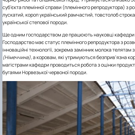
суб’єкта племінної справи (племінного репродуктора) з ро
лускатий, короп український рамчастий, товстолоб строк
української степової породи.
Ще одним господарством де працюють науковці кафедри
Господарство має статус племінного репродуктора з розв
інноваційні технології, зокрема замінник молока телята
(Німеччина)
, а коровам, які утримуються безприв’язна ко
магістрами кафедри проводиться робота з оцінки продукт
бугаями Норвезької червоної породи.