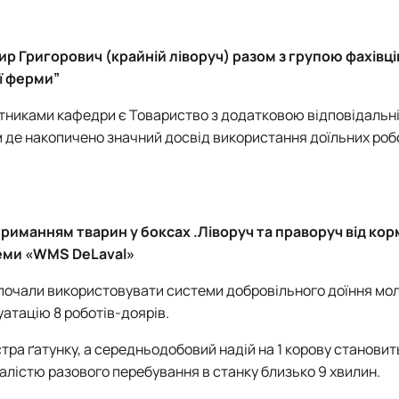
р Григорович (крайній ліворуч) разом з групою фахівці
ї ферми”
ітниками кафедри є Товариство з додатковою відповідальн
м де накопичено значний досвід використання доїльних роб
триманням тварин у боксах .Ліворуч та праворуч від ко
теми «WMS DeLaval»
е почали використовувати системи добровільного доїння мо
уатацію 8 роботів-доярів.
ра ґатунку, а середньодобовий надій на 1 корову становить
валістю разового перебування в станку близько 9 хвилин.