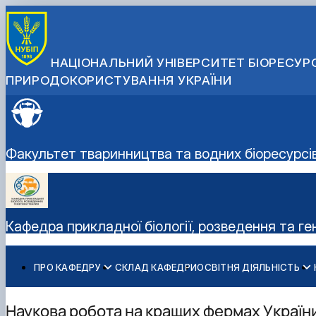
НАЦІОНАЛЬНИЙ УНІВЕРСИТЕТ БІОРЕСУРС
ПРИРОДОКОРИСТУВАННЯ УКРАЇНИ
Факультет тваринництва та водних біоресурсі
Кафедра прикладної біології, розведення та г
ПРО КАФЕДРУ
СКЛАД КАФЕДРИ
ОСВІТНЯ ДІЯЛЬНІСТЬ
Історія кафедри
Навчальні лабораторії
Наукова робота
Співпраця з роботодавцями
Робочі програми
Дорадча діяльність
Наукова робота на кращих фермах Україн