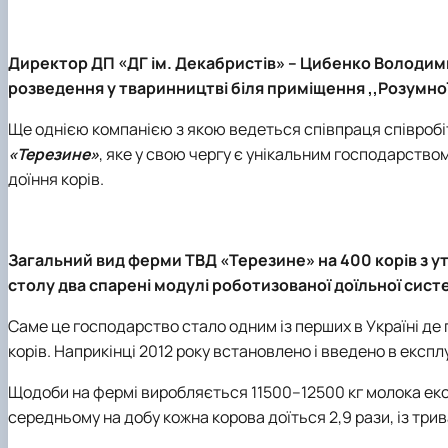
Директор ДП «ДГ ім. Декабристів» – Цибенко Володими
розведення у тваринництві біля приміщення ,,Розумно
Ще однією компанією з якою ведеться співпраця співроб
«Терезине»
, яке у свою чергу є унікальним господарство
доїння корів.
Загальний вид ферми ТВД «Терезине» на 400 корів з у
столу два спарені модулі роботизованої доїльної сис
Саме це господарство стало одним із перших в Україні д
корів. Наприкінці 2012 року встановлено і введено в експл
Щодоби на фермі виробляється 11500–12500 кг молока екст
середньому на добу кожна корова доїться 2,9 рази, із три