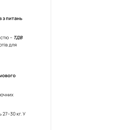
в з питань
істю –
ТДВ
отів для
рмового
лочних
 27–30 кг. У