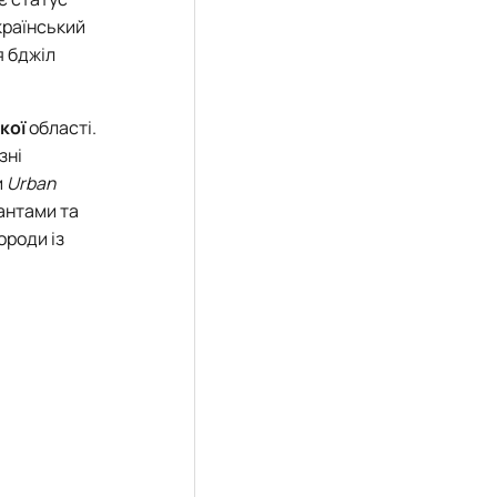
країнський
я бджіл
кої
області.
зні
и
Urban
рантами та
ороди із