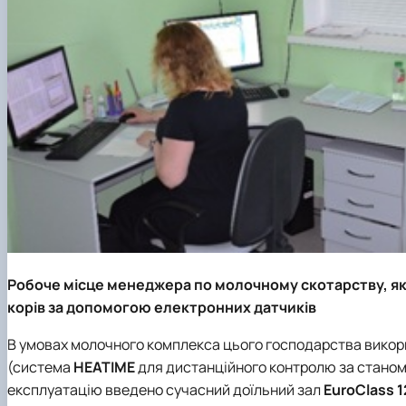
Робоче місце менеджера по молочному скотарству, яки
корів за допомогою електронних датчиків
В умовах молочного комплекса цього господарства викор
(система
HEATIME
для дистанційного контролю за станом зд
експлуатацію введено сучасний доїльний зал
EuroClass 