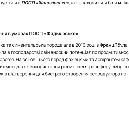
онується в
ПОСП «Жадьківське»
, яке знаходиться біля
м.
Іч
ння в умовах ПОСП «Жадьківське»
ка та симентальська порода але в 2016 році з
Франції
була
явила в господарстві свій високий потенціал по продуктивнос
доров’я. На основі цього перед фахівцями та аспірантом ка
их методів як використання різних схем трансферу ембріоні
ників відтворення для бистрого створення репродуктора по