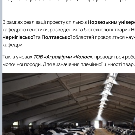
Навчальні лабораторії
Практика студентів
Наукові гуртки
Можливості працевлаштування
Фотогалерея
Аспірантура
В рамках реалізації проекту спільно з
Норвезьким універс
кафедрою генетики, розведення та біотехнології тварин
Н
Чернігівської
та
Полтавської
областей проводиться науко
кафедри.
Так, в умовах
ТОВ «Агрофірми «Колос»
, проводиться роб
молочної породи. Для визначення племінної цінності твари