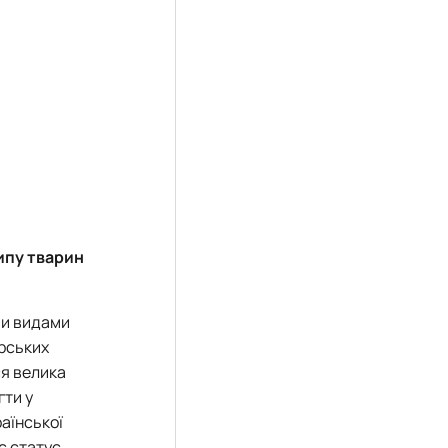
ипу тварин
ми видами
арських
ся велика
гти у
раїнської
є статус