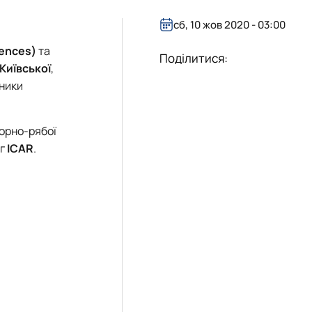
сб, 10 жов 2020 - 03:00
iences)
та
Поділитися:
Київської
,
тники
чорно-рябої
ог
ICAR
.