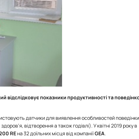
й відслідковує показники продуктивності та поведінков
истовують датчики для виявлення особливостей поведінки
оров’я, відтворення а також годівлі). У квітні 2019 року в
1200 RE
на 32 доїльних місця від компанії
GEA
.