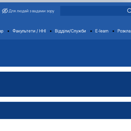
Для людей з вадами зору
ments
ар
Факультети / ННІ
Відділи/Служби
E-learn
Розкл