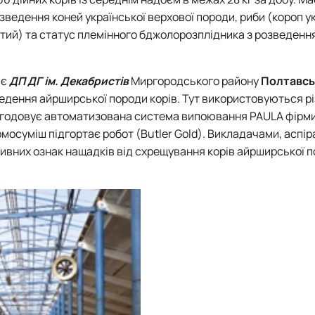
зведення коней української верхової породи, риби (короп у
атий) та статус племінного бджолорозплідника з розведенн
 є
ДП ДГ ім. Декабристів
Миргородського району
Полтавсь
едення айрширської породи корів. Тут використовуються рі
м згодовує автоматизована система випоювання PAULA фірм
рмосуміш підгортає робот (Butler Gold). Викладачами, аспі
ивних ознак нащадків від схрещування корів айрширської п