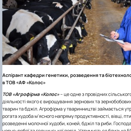
Аспірант кафедри генетики, розведення та біотехноло
в ТОВ «АФ «Колос»
ТОВ «Агрофірма «Колос»
– це одне з провідних сільськ
діяльності якого є вирощування зернових та зернобобови
тварин та бджіл. Агрофірма у тваринництві займається ут
рогата худоба м’ясного напряму продуктивності, вівці, пти
розведенні молочної худоби, коней, бджіл та риби. Господ
чорно-рябої та голшинської порід. Утримується близько 500