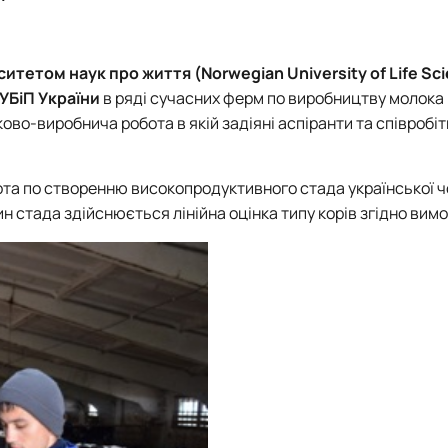
Гурток "Розведення та селекція тварин"
Гурток "Генетика тварин"
итетом наук про життя (Norwegian University of Life Sc
УБіП України
в ряді сучасних ферм по виробництву молока
во-виробнича робота в якій задіяні аспіранти та співробі
ота по створенню високопродуктивного стада української 
н стада здійснюється лінійна оцінка типу корів згідно вим