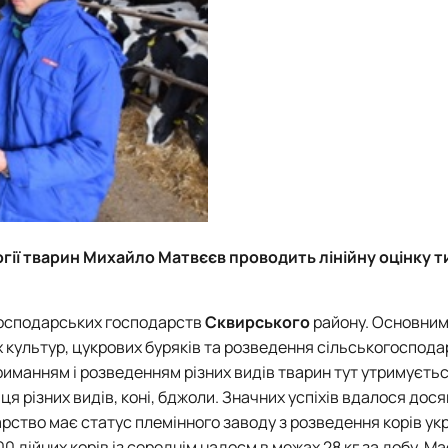
гії тварин Михайло Матвєєв проводить лінійну оцінку т
огосподарських господарств
Сквирського
району. Основни
х культур, цукрових буряків та розведення сільськогоспод
риманням і розведенням різних видів тварин тут утримуєть
ця різних видів, коні, бджоли. Значних успіхів вдалося дося
арство має статус племінного заводу з розведення корів ук
 дійних корів із середнім надоєм в межах 28 кг за добу. Ма