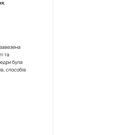
ня
,
 завезена
ті та
федри була
в, способів