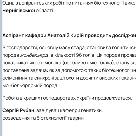
Одна з аспірантських робіт по питаннях біотехнології вик
Чернігівської
області.
Аспірант кафедри Анатолій Кирій проводить дослідже
В господарстві, основну масу стада, становила голштинсь
порода
монбельярд
, в кількості 96 голів. Ця порода про
показниках якості молока (особливо вміст білка), стану з
поставлена задача: як за допомогою таких біотехнологічн
осіменіння та синхронізації охоти досягти високих показ
монбельярдській породі.
Робота в кращих господарствах України продовжується.
Сергій Рубан
, завідувач кафедри генетики,
розведення та біотехнології тварин