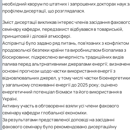
необхідний кворум по штатних і запрошених докторах наук з
профілем дисертації, що розглядалася.
Зміст дисертації викликав інтерес членів засідання фаховог
семінару кафедри, передзахист відбувався в товариській,
принциповій і діловій атмосфері.
Аспірантці було задано ряд питань, пов’язаних з конфліктом
продовольчої безпеки країни та виробництвом біопалива з
біосировини; підкреслено вичерпність традиційних видів
палива перед альтрнативними джералами енергії; визначен
основні прогнози щодо частки використання енергії з
відновлювальних джерел, у тому числі частки біоенергетики
у загальному споживанні енергії до 2025 року; оцінено
енергетичний потенціал біомаси та його використання в
Україні.
Активну участь в обговоренні взяли усі члени фахового
семінару кафедри глобальної економіки.
За результатами представленої доповіді на засіданні
фахового семінару було рекомендовано дисертаційну