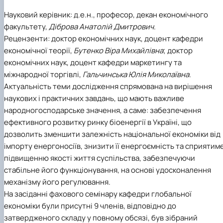
Науковий керівник: д.е.н., професор, декан економічного
факультету,
Діброва Анатолій Дмитрович
.
Рецензенти: доктор економічних наук, доцент кафедри
економічної теорії,
Бутенко Віра Михайлівна
; доктор
економічних наук, доцент кафедри маркетингу та
міжнародної торгівлі,
Гальчинська Юлія Миколаївна
.
Актуальність теми дослідження спрямована на вирішення
наукових і практичних завдань, що мають важливе
народногосподарське значення, а саме: забезпечення
ефективного розвитку ринку біоенергії в Україні, що
дозволить зменшити залежність національної економіки від
імпорту енергоносіїв, знизити її енергоємність та сприятим
підвищенню якості життя суспільства, забезпечуючи
стабільне його функціонування, на основі удосконалення
механізму його регулювання.
На засіданні фахового семінару кафедри глобальної
економіки були присутні 9 членів, відповідно до
затвердженого складу у повному обсязі, був зібраний