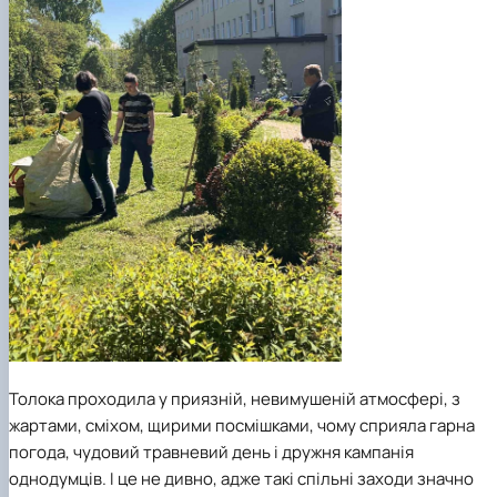
Толока проходила у приязній, невимушеній атмосфері, з
жартами, сміхом, щирими посмішками, чому сприяла гарна
погода, чудовий травневий день і дружня кампанія
однодумців. І це не дивно, адже такі спільні заходи значно