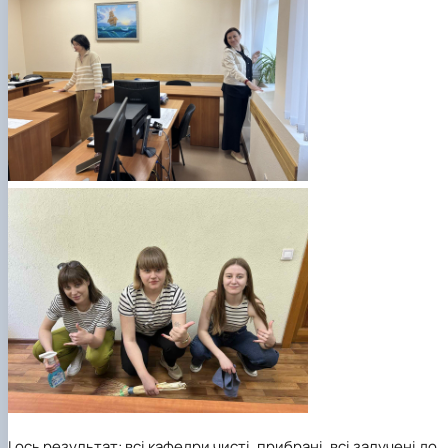
І ось результат: всі кафедри чисті, прибрані, всі залучені до