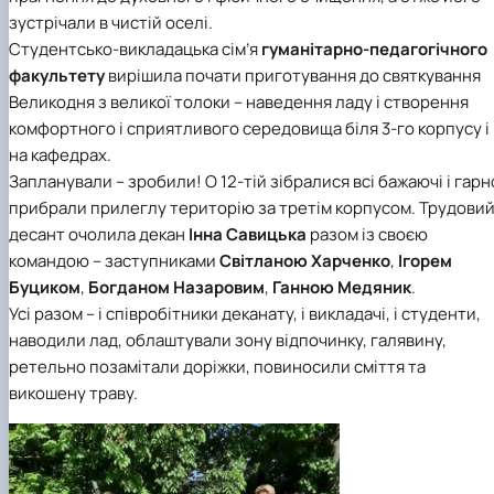
Підготовка до вступу в аспірантуру
Інформація і політика
зустрічали в чистій оселі.
Правила прийому 2026
HistoryEU
Студентсько-викладацька сім’я
гуманітарно-педагогічного
Контактні дані
факультету
вирішила почати приготування до святкування
Профорієнтаційна діяльність
Великодня з великої толоки – наведення ладу і створення
Профорієнтаційна робота
Дні відкритих дверей
комфортного і сприятливого середовища біля 3-го корпусу і
на кафедрах.
Запланували – зробили! О 12-тій зібралися всі бажаючі і гарн
прибрали прилеглу територію за третім корпусом. Трудови
десант очолила декан
Інна Савицька
разом із своєю
командою – заступниками
Світланою Харченко
,
Ігорем
Буциком
,
Богданом Назаровим
,
Ганною Медяник
.
Усі разом – і співробітники деканату, і викладачі, і студенти,
наводили лад, облаштували зону відпочинку, галявину,
ретельно позамітали доріжки, повиносили сміття та
викошену траву.