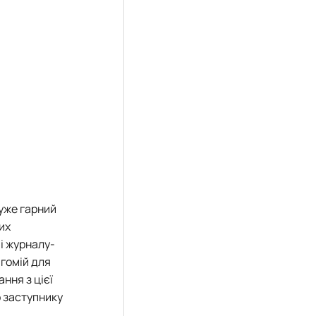
дуже гарний
их
 і журналу-
агомій для
ння з цієї
о заступнику