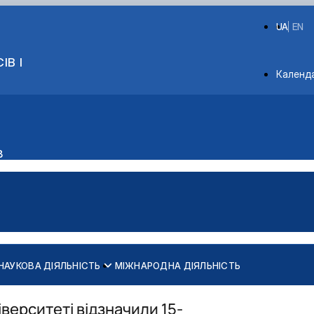
UA
EN
ІВ І
Depart
Календ
в
НАУКОВА ДІЯЛЬНІСТЬ
МІЖНАРОДНА ДІЯЛЬНІСТЬ
верситеті відзначили 15-