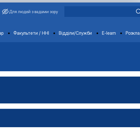
Для людей з вадами зору
ments
ар
Факультети / ННІ
Відділи/Служби
E-learn
Розкл