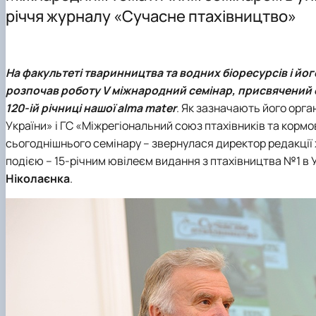
Навчально-науково-виробничі лабораторії
Сертифікатні курси
Наукові гуртки
річчя журналу «Сучасне птахівництво»
Співпраця з роботодавцями
Фотогалерея
Підготовка аспірантів та докторантів
Відеотур кафедрою
Робочі програми
Наукові здобутки кафедри
Практика студентів
На
факультеті тваринництва та водних біоресурсів
і йо
розпочав роботу V міжнародний семінар, присвячений о
120-ій річниці нашої alma mater
. Як зазначають його орга
України»
і
ГС «Міжрегіональний союз птахівників та кормо
сьогоднішнього семінару – звернулася директор редакції
подією – 15-річним ювілеєм видання з птахівництва №1 в 
Ніколаєнка
.