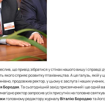
еслив, що привід зібратися у стінах нашого вишу і справді 
ь якого сприяє розвитку птахівництва. А це галузь, якій у ц
івно, продовжив ректор, у цьому є заслуга і наших учених,
ія Бородая
. Та сьогоднішній захід присвячений і ще одній в
инагідно ректор запросив усіх присутніх на головне святкува
яки
головному редактору журналу
Віталію Бородаю
та йог