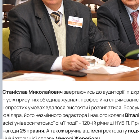
Станіслав Миколайович
звертаючись до аудиторії, підкр
– усіх присутніх об’єднав журнал, професійна спрямованіст
непростих умовах вдалося вистояти і розвиватися. Безсумн
ювіляра, його незмінного редактора і нашого колеги
Вітал
всієї університетської сім’ї події –
120-ій річниці НУБіП
. Пр
нагоди
25 травня
. А також вручив від імені ректорату
под
і ініціатору цієї справи
Миколі Жеребову
.