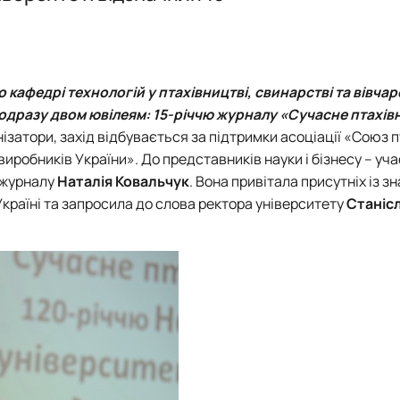
го кафедрі технологій у птахівництві, свинарстві та вівчар
дразу двом ювілеям: 15-річчю журналу «Сучасне птахівн
нізатори, захід відбувається за підтримки
асоціації «Союз п
виробників України»
. До представників науки і бізнесу – уч
 журналу
Наталія Ковальчук
. Вона привітала присутніх із 
Україні та запросила до слова ректора університету
Станіс