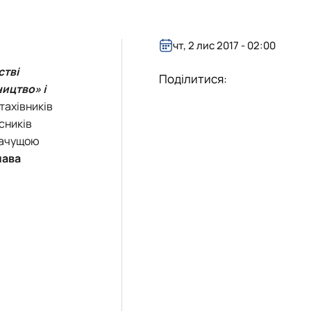
чт, 2 лис 2017 - 02:00
стві
Поділитися:
ицтво» і
тахівників
асників
значущою
лава