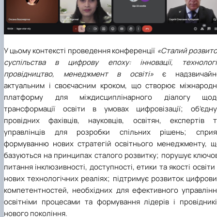
У цьому контексті проведення конференції
«Сталий розвито
суспільства в цифрову епоху: інновації, технології
провідництво, менеджмент в освіті»
є надзвичайн
актуальним і своєчасним кроком, що створює міжнародн
платформу для міждисциплінарного діалогу щод
трансформації освіти в умовах цифровізації; об’єдну
провідних фахівців, науковців, освітян, експертів т
управлінців для розробки спільних рішень; сприя
формуванню нових стратегій освітнього менеджменту, щ
базуються на принципах сталого розвитку; порушує ключов
питання інклюзивності, доступності, етики та якості освіти
нових технологічних реаліях; підтримує розвиток цифрови
компетентностей, необхідних для ефективного управлінн
освітніми процесами та формування лідерів і провідникі
нового покоління.