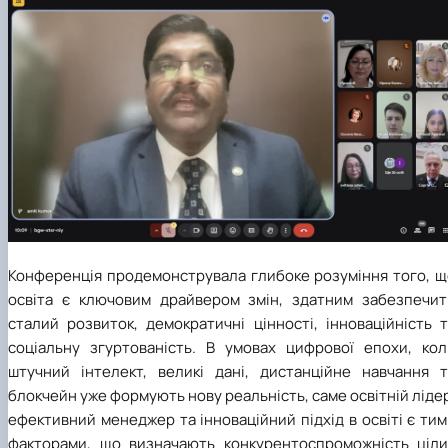
Конференція продемонструвала глибоке розуміння того, щ
освіта є ключовим драйвером змін, здатним забезпечит
сталий розвиток, демократичні цінності, інноваційність 
соціальну згуртованість. В умовах цифрової епохи, кол
штучний інтелект, великі дані, дистанційне навчання т
блокчейн уже формують нову реальність, саме освітній ліде
ефективний менеджер та інноваційний підхід в освіті є ти
факторами, що визначають конкурентоспроможність ціли