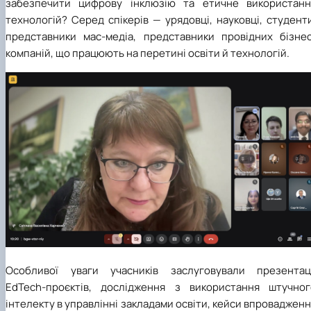
забезпечити цифрову інклюзію та етичне використанн
технологій? Серед спікерів — урядовці, науковці, студент
представники мас-медіа, представники провідних бізнес
компаній, що працюють на перетині освіти й технологій.
Особливої уваги учасників заслуговували презентаці
EdTech-проєктів, дослідження з використання штучног
інтелекту в управлінні закладами освіти, кейси впроваджен