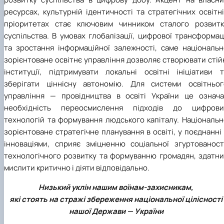
ресурсах, культурній ідентичності та стратегічних освітн
пріоритетах стає ключовим чинником сталого розвитк
суспільства. В умовах глобалізації, цифрової трансформац
та зростання інформаційної залежності, саме національн
зорієнтоване освітнє управління дозволяє створювати стій
інституції, підтримувати локальні освітні ініціативи т
зберігати ціннісну автономію. Для системи освітньог
управління — провідництва в освіті України це означа
необхідність переосмислення підходів до цифрови
технологій та формування людського капіталу. Національн
зорієнтоване стратегічне планування в освіті, у поєднанні
інноваціями, сприяє зміцненню соціальної згуртованості
технологічного розвитку та формуванню громадян, здатни
мислити критично і діяти відповідально.
Низький уклін нашим воїнам-захисникам,
які стоять на стражі збереження національної цілісності
нашої Держави — України