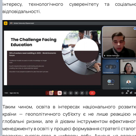
інтересу, технологічного суверенітету та соціально
відповідальності.
Таким чином, освіта в інтересах національного розвитк
країни — геополітичного суб’єкту є не лише реакцією н
глобальні ризики, але й дієвим інструментом ефективног
менеджменту в освіті у процесі формування стратегії стало
розвитку суспільства в цифрову добу. Акцент на власни