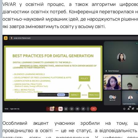
VR/AR у освітній процес, а також алгоритми цифрово
діагностики освітніх потреб. Конференція перетворилася 
освітньо-науковий мурашник ідей, де народжуються рішенн
які завтра змінюватимуть освіту у всьому світі.
Особливий акцент учасники зробили на тому, щ
провідництво в освіті — це не статус, а відповідальність
здатність діяти на випередження. У цифрову епох