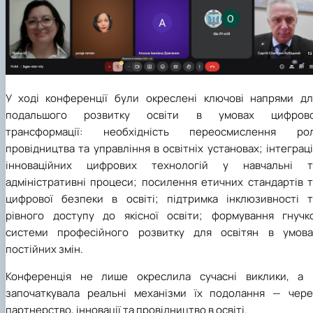
У ході конференції були окреслені ключові напрями дл
подальшого розвитку освіти в умовах цифрово
трансформації: необхідність переосмислення рол
провідництва та управління в освітніх установах; інтеграц
інноваційних цифрових технологій у навчальні т
адміністративні процеси; посилення етичних стандартів т
цифрової безпеки в освіті; підтримка інклюзивності т
рівного доступу до якісної освіти; формування гнучко
системи професійного розвитку для освітян в умова
постійних змін.
Конференція не лише окреслила сучасні виклики, а 
започаткувала реальні механізми їх подолання — чере
партнерство, інновації та провідництво в освіті.