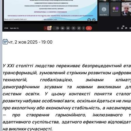
чт, 2 жов 2025 - 19:00
У XXI столітті людство переживає безпрецедентний ета
трансформацій, зумовлений стрімким розвитком цифрови
технологій, глобалізацією, змінами клімату
демографічними зсувами та новими викликами дл
системи освіти. У цьому контексті поняття сталог
розвитку набуває особливої ваги, оскільки йдеться не ли
про екологічну або економічну стабільність, а насампере
— про створення гармонійного, інклюзивного т
адаптивного суспільства, здатного ефективно відповідат
на виклики сучасності.