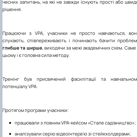
чесних запитань, на які не завжди існують прості або швид
рішення.
Працюючи з VPA, учасники не просто навчаються, вон
слухають, співпереживають і починають бачити проблем
глибше та ширше
, виходячи за межі академічних схем. Саме
цьому і є головна сила методу.
Тренінг був присвячений фасилітації та навчальном
потенціалу VPA.
Протягом програми учасники:
працювали з повним VPA-кейсом «Стале садівництво»;
аналізували серію відеоінтерв’ю зі стейкхолдерами;