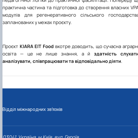
педагогічної логіки до практичної фасилітації. Попереду 
практична частина та підготовка до створення власних VP
модулів для регенеративного сільського господарства
запланованих у межах проєкту.
Проєкт
KIARA EIT Food
вкотре доводить, що сучасна аграрн
освіта — це не лише знання, а й
здатність слухати
аналізувати, співпрацювати та відповідально діяти
.
Відділ міжнародних зв’язків
03041, Україна, м.Київ, вул. Героїв