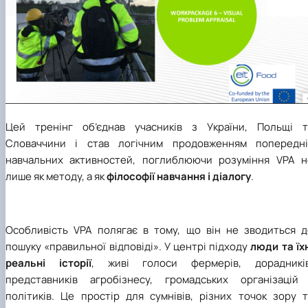
Цей тренінг об’єднав учасників з України, Польщі т
Словаччини і став логічним продовженням попередні
навчальних активностей, поглиблюючи розуміння VPA н
лише як методу, а як
філософії навчання і діалогу
.
Особливість VPA полягає в тому, що він не зводиться д
пошуку «правильної відповіді». У центрі підходу
люди та їх
реальні історії
, живі голоси фермерів, дорадників
представників агробізнесу, громадських організацій 
політиків. Це простір для сумнівів, різних точок зору т