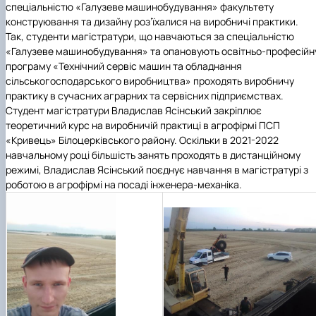
спеціальністю «Галузеве машинобудування» факультету
конструювання та дизайну роз’їхалися на виробничі практики.
Так, студенти магістратури, що навчаються за спеціальністю
«Галузеве машинобудування»
та опановують освітньо-професійн
програму
«Технічний сервіс машин та обладнання
сільськогосподарського виробництва»
проходять виробничу
практику в сучасних аграрних та сервісних підприємствах.
Студент магістратури
Владислав Ясінський
закріплює
теоретичний курс на виробничій практиці в агрофірмі ПСП
«Кривець» Білоцерківського району. Оскільки в 2021-2022
навчальному році більшість занять проходять в дистанційному
режимі,
Владислав Ясінський
поєднує навчання в магістратурі з
роботою в агрофірмі на посаді інженера-механіка.