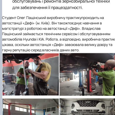
обслуговувань і ремонтів зернозбиральної техніки
для забезпечення її працездатності.
Студент
Олег Пащінський
виробничу практику
проходить на
автостанції «Дефі» (м. Київ). Він також
поєднує навчання в
магістратурі з роботою на автостанції «Дефі».
Владислав
Пащінський
займається технічним сервісом і обслуговуванням
автомобілів Hyundai і КІА. Робота, а відповідно, виробнича практи
цікава, оскільки автостанція «Дефі» завоювала велику довіру та
гарну репутацію серед власників даних авто.