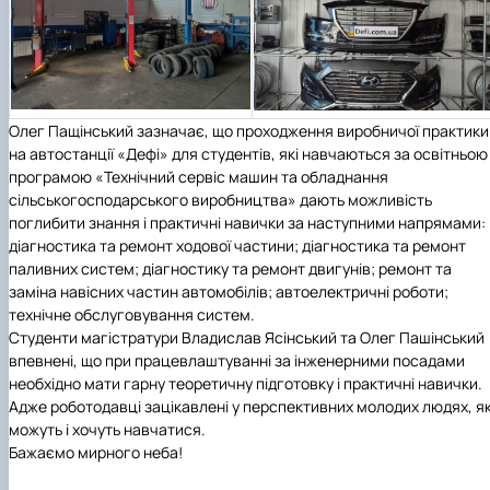
Олег Пащінський
зазначає, що проходження виробничої практики
на автостанції «Дефі» для студентів, які навчаються за освітньою
програмою
«Технічний сервіс машин та обладнання
сільськогосподарського виробництва»
дають можливість
поглибити знання і практичні навички за наступними напрямами:
діагностика та ремонт ходової частини; діагностика та ремонт
паливних систем; діагностику та ремонт двигунів; ремонт та
заміна навісних частин автомобілів; автоелектричні роботи;
технічне обслуговування систем.
Студенти магістратури
Владислав Ясінський
та
Олег Пашінський
впевнені, що при працевлаштуванні за інженерними посадами
необхідно мати гарну теоретичну підготовку і практичні навички.
Адже роботодавці зацікавлені у перспективних молодих людях, як
можуть і хочуть навчатися.
Бажаємо мирного неба!