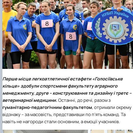
Перше місце
легкоатлетичної естафети
«Голосіївське
кільце»
здобули спортсмени
факультету аграрного
менеджменту
,
друге
–
конструювання та дизайну
і
третє
–
ветеринарної медицини
.
Останні, до речі, разом з
гуманітарно-педагогічним факультетом
, отримали окрему
відзнаку – за масовість, представивши по п’ять команд. Та
навіть не нагороди стали основним, а емоції учасників.