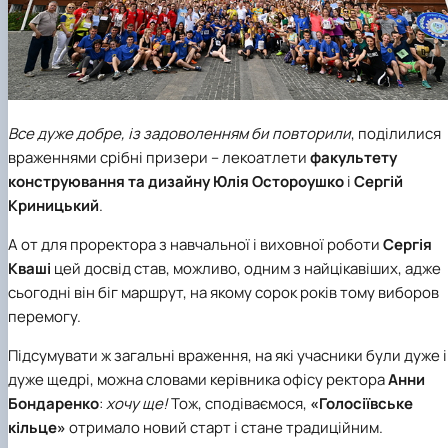
Все дуже добре, із задоволенням би повторили
, поділилися
враженнями срібні призери – лекоатлети
факультету
конструювання та дизайну
Юлія
Остороушко
і
Сергій
Криницький
.
А от для проректора з навчальної і виховної роботи
Сергія
Кваші
цей досвід став, можливо, одним з найцікавіших, адже
сьогодні він біг маршрут, на якому сорок років тому виборов
перемогу.
Підсумувати ж загальні враження, на які учасники були дуже і
дуже щедрі, можна словами керівника офісу ректора
Анни
Бондаренко
:
хочу ще!
Тож, сподіваємося,
«Голосіївське
кільце»
отримало новий старт і стане традиційним.