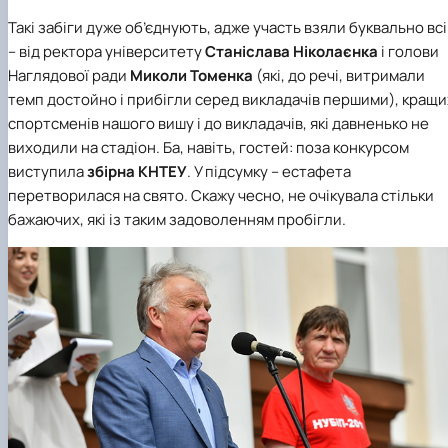
Такі забіги дуже об’єднують, адже участь взяли буквально всі
– від ректора університету
Станіслава Ніколаєнка
і голови
Наглядової ради
Миколи
Томенка
(які, до речі, витримали
темп достойно і прибігли серед викладачів першими), кращи
спортсменів нашого вишу і до викладачів, які давненько не
виходили на стадіон. Ба, навіть, гостей: поза конкурсом
виступила
збірна
КНТЕУ
. У підсумку – естафета
перетворилася на свято. Скажу чесно, не очікувала стільки
бажаючих, які із таким задоволенням пробігли.