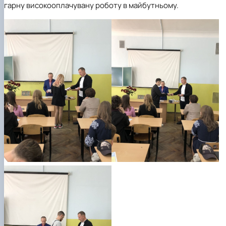
гарну високооплачувану роботу в майбутньому.