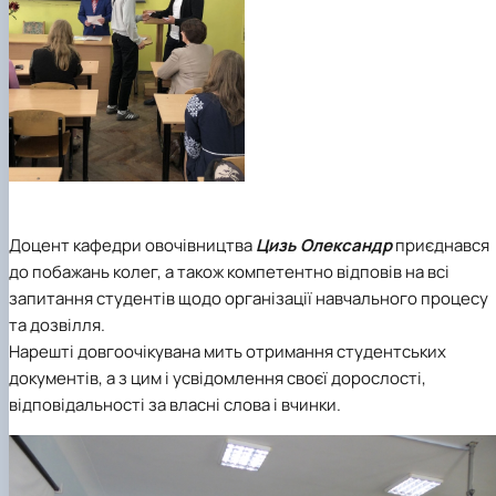
Доцент кафедри овочівництва
Цизь Олександр
приєднався
до побажань колег, а також компетентно відповів на всі
запитання студентів щодо організації навчального процесу
та дозвілля.
Нарешті довгоочікувана мить отримання студентських
документів, а з цим і усвідомлення своєї дорослості,
відповідальності за власні слова і вчинки.