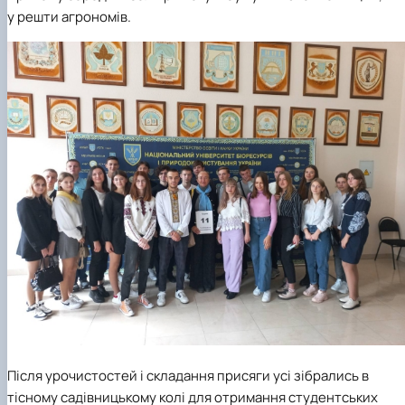
Нагородження гуртка
у решти агрономів.
Захист дипломних робіт магістрів-
гуртківців
Участь гуртківців у І турі Всеукраїнського
конкурсу студентських наукових робіт…
Участь гуртківців у всеукраїнських та
міжнародних наукових заходах
Публікаційна (наукова) активність
гуртківців
Стратегія розвитку студентського науковог
гуртка
Інстаграм сторінка гуртка
Стара сторінка гуртка
Керівники гуртка
Після урочистостей і складання присяги усі зібрались в
тісному садівницькому колі для отримання студентських