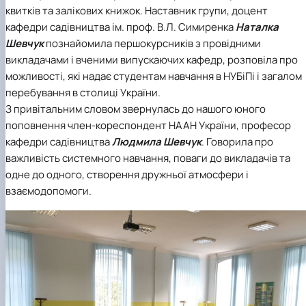
квитків та залікових книжок. Наставник групи, доцент
кафедри садівництва ім. проф. В.Л. Симиренка
Наталка
Шевчук
познайомила першокурсників з провідними
викладачами і вченими випускаючих кафедр, розповіла про
можливості, які надає студентам навчання в НУБіПі і загалом
перебування в столиці України.
З привітальним словом звернулась до нашого юного
поповнення член-кореспондент НААН України, професор
кафедри садівництва
Людмила Шевчук
. Говорила про
важливість системного навчання, поваги до викладачів та
одне до одного, створення дружньої атмосфери і
взаємодопомоги.