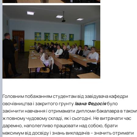
Головним побажанням студентам від завідувача кафедри
овочівництва і закритого грунту
Івана Федосія
було
закінчити навчання і отримамати дипломи бакалавра в таком
ж повному чудовому складі, як і сьогодні. Не витрачати час
даремно, наполегливо працювати над собою, брати
максимум від досвіду і знань викладачів – значить отримати