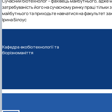
Сучасний біотехнолог – фахівець майбутнього, адже ме
затребуваність його на сучасному ринку праці тільки 
майбутнього та приходьте навчатися на факультет захи
Ірина Білоус
Кафедра екобіотехнології та
біорізноманіття