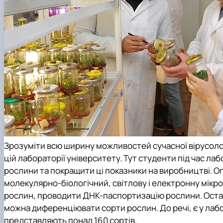
Зрозуміти всю ширину можливостей сучасної вірусологі
цій лабораторії університету. Тут студенти під час ла
рослини та покращити ці показники на виробництві. 
молекулярно-біологічний, світлову і електронну мікр
рослин, проводити ДНК-паспортизацію рослини. Останн
можна диференціювати сорти рослин. До речі, є у лабор
представляють понад 160 сортів.