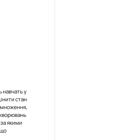
ь навчать у
цінити стан
озмноження,
ахворювань
 за якими
 що