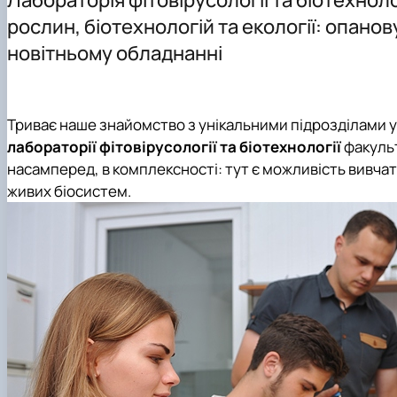
Матеріально-технічна база
Доктор філософії (PhD)
Наукова робота
Професії в галузі біотехнології
рослин, біотехнологій та екології: опанов
Співпраця
Навчально-методичне забезпечення
Напрямки наукових досліджень
новітньому обладнанні
Майстеркласи для школярів
Практична підготовка
Науково-виробничі лабораторії
Всеукраїнський конкурс наукових робіт «Юний дослід
Наукові досягнення
Наукові конференції, симпозіуми, з'їзди
Триває наше знайомство з унікальними підрозділами 
лабораторії фітовірусології
та
біотехнології
факульт
насамперед, в комплексності: тут є можливість вивчати 
живих біосистем.