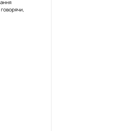
вання
 говорячи,