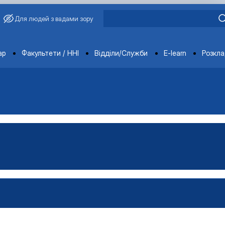
Для людей з вадами зору
ments
ар
Факультети / ННІ
Відділи/Служби
E-learn
Розкл
тем»
»