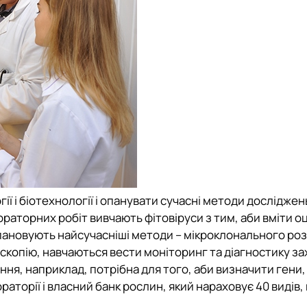
ї і біотехнології і опанувати сучасні методи досліджен
бораторних робіт вивчають фітовіруси з тим, аби вміти о
Опановують найсучасніші методи – мікроклонального р
оскопію, навчаються вести моніторинг та діагностику з
я, наприклад, потрібна для того, аби визначити гени,
аторії і власний банк рослин, який нараховує 40 видів,