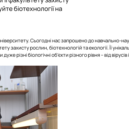
Дистанційне навчання
Академічна доброчесність
уйте біотехнології на
ник»
університету. Сьогодні нас запрошено до
навчально-нау
ету захисту рослин, біотехнологій та екології. Її унікал
дуже різні біологічні об’єкти різного рівня – від
вірусів