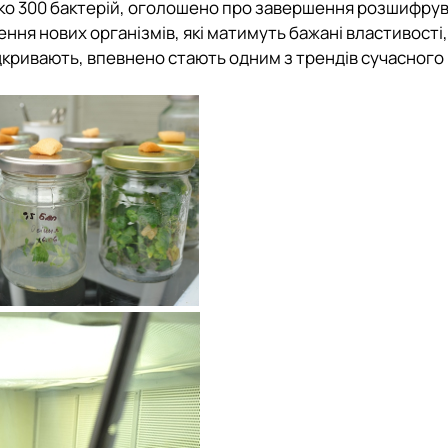
зько 300 бактерій, оголошено про завершення розшифру
ня нових організмів, які матимуть бажані властивості,
ідкривають, впевнено стають одним з трендів сучасного