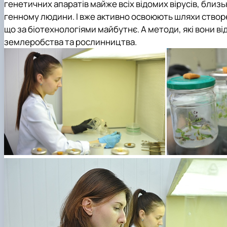
генетичних апаратів майже всіх відомих вірусів, бли
генному людини. І вже активно освоюють шляхи створен
що за біотехнологіями майбутнє. А методи, які вони в
землеробства та рослинництва.