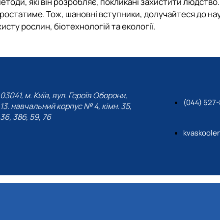
тоди, які він розробляє, покликані захистити людство.
зростатиме. Тож, шановні вступники, долучайтеся до на
сту рослин, біотехнологій та екології.
03041, м. Київ, вул. Героїв Оборони,
(044) 527-
13. навчальний корпус № 4, кімн. 35,
36, 38б, 59, 76
kvaskoole