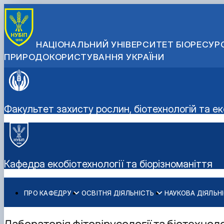
НАЦІОНАЛЬНИЙ УНІВЕРСИТЕТ БІОРЕСУРС
ПРИРОДОКОРИСТУВАННЯ УКРАЇНИ
Факультет захисту рослин, біотехнологій та ек
Кафедра екобіотехнології та біорізноманіття
ПРО КАФЕДРУ
ОСВІТНЯ ДІЯЛЬНІСТЬ
НАУКОВА ДІЯЛЬН
Історія кафедри
ОС «Бакалавр»
Підготовка докторів філософії (PhD)
Вступ-2026
Склад кафедри
ОС «Магістр»
Студентські наукові гуртки
Всеукраїнські олімпіади НУБіП України
Лабораторія фітовірусології та біотехнол