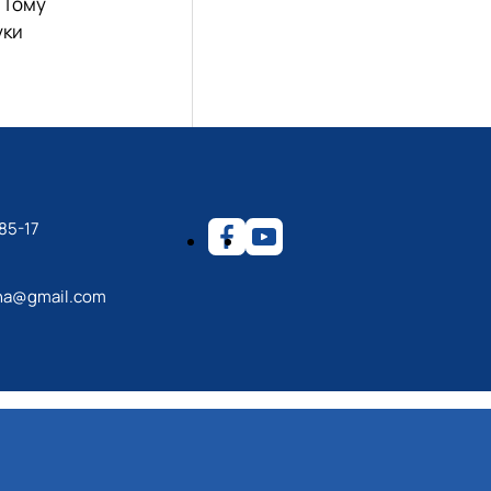
 Тому
уки
85-17
na@gmail.com