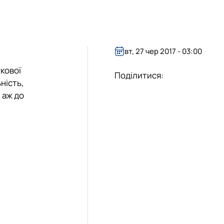
вт, 27 чер 2017 - 03:00
кової
Поділитися:
ьність,
і аж до