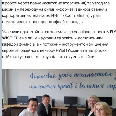
в роботі через повномасштабне вторгнення) та узгодила
механізм переходу на онлайн-формат із використанням
корпоративних платформ НУБіП (Zoom, Elearn) у разі
неможливості проведення офлайн-заходів.
Учасники одностайно наголосили, що реалізація проєкту
FLY
WISE-EU
є не лише науковим та освітнім досягненням
кафедри фінансів, а й потужним інструментом зміцнення
євроінтеграційного вектору НУБіП України та підтримки
стійкості українського суспільства в умовах війни.