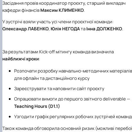
Засідання провів координатор проєкту, старший викладач
кафедри фінансів
Максим КЛИМЕНКО
.
У зустрічі взяли участь усі члени проєктної команди:
Олександр ЛАБЕНКО
,
Юлія НЕГОДА
та
Інна ДОЛЖЕНКО
.
За результатами Kick-off мітингу команда визначила
найближчі кроки
:
Розпочати розробку навчально-методичних матеріалі
для офлайн та дистанційного курсу
Зареєструвати та наповнити сайт проєкту
Опрацювати вимоги до першого звітного deliverable —
Teaching Hours (D1.1)
Узгодити графік регулярних робочих зустрічей команд
Також команда обговорила основний ризик (можливі перебо