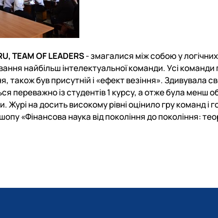
U, TEAM OF LEADERS
- змагалися між собою у логічних
звання найбільш інтелектуальної команди. Усі команди
я, також був присутній і «ефект везіння». Здивувала с
ься переважно із студентів 1 курсу, а отже була менш о
 Журі на досить високому рівні оцінило гру команд і г
опу «Фінансова наука від покоління до покоління: тео