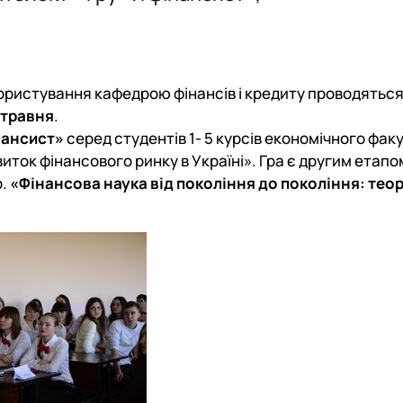
я та фондовий ринок"
План роботи
ОС PhD
Накази на практику та бази практики
Події
Події
Методичне забезпечення практичної підготовки
Відзнаки
Відзнаки
Плани роботи
Плани та звіти
Звіти та результати діяльності
користування кафедрою фінансів і кредиту проводятьс
6 травня
.
інансист»
серед студентів 1- 5 курсів економічного фак
виток фінансового ринку в Україні». Гра є другим етап
р.
«Фінансова наука від покоління до покоління: теор