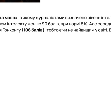
та мавп»
, в
якому журналістами визначено рівень інте
нем інтелекту менше 90 балів, при нормі 5%. Але серед
ля Гонконгу
(106 балів)
, тобто є чи не найвищим у світі.