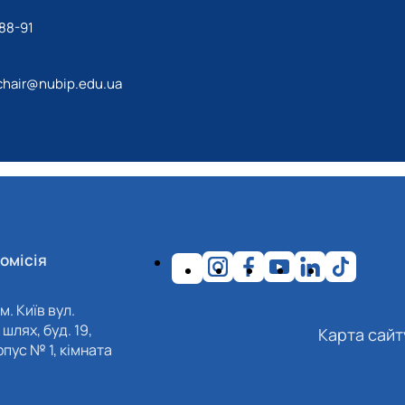
88-91
chair@nubip.edu.ua
омісія
м. Київ вул.
шлях, буд. 19,
Карта сайт
пус № 1, кімната