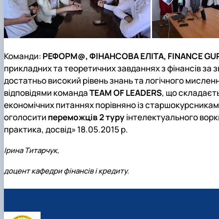
Команди:
РЕФОРМ@, ФІНАНСОВА ЕЛІТА, FINANCE GUR
прикладних та теоретичних завданнях з фінансів за 
достатньо високий рівень знань та логічного мисленн
відповідями команда
TEAM OF LEADERS
, що складаєт
економічних питаннях порівняно із старшокурсниками.
оголосити
переможців 2 туру
інтелектуального воркш
практика, досвід» 18.05.2015 р.
Ірина Титарчук,
доцент кафедри фінансів і кредиту.