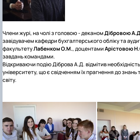
Члени журі, на чолі з головою - деканом
Дібровою А.Д
завідувачем кафедри бухгалтерського обліку та ауд
факультету
Лабенком О.М.
, доцентами
Арістовою Н.
завдань командами.
Відкриваючи подію Діброва А.Д. відмітив необхідніст
університету, що є свідченням їх прагнення до знань 
світу.