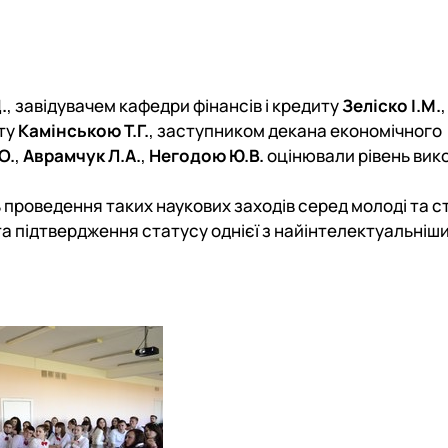
.
, завідувачем кафедри фінансів і кредиту
Зеліско І.М.
,
иту
Камінською Т.Г.
, заступником декана економічного
О.
,
Аврамчук Л.А.
,
Негодою Ю.В.
оцінювали рівень вик
ь проведення таких наукових заходів серед молоді та с
та підтвердження статусу однієї з найінтелектуальніши