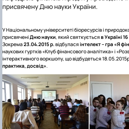
Офіційні документи
Тематика магістерських робіт
ОС PhD ОНП "Фінанси, банківська справа, страхуванн
Науковий гурток "Фінансист"
присвячену Дню науки України.
Вимоги до оформлення магістерських робіт
Сторінка аспіранта
Гостьові лекції
Практична підготовка
У Націо
нальному університеті біоресурсів і природо
Академічна доброчесність
присвячені
Дню науки
, який святкується
в Україні 1
Скринька довіри
Зокрема
23.04.2015 р.
відбулася
інтелект – гра «Я ф
наукових гуртків «Клуб фінансового аналітика» і «Роз
інтерактивного воркшопу, що відбудеться 18.05.2015
практика, досвід»
.