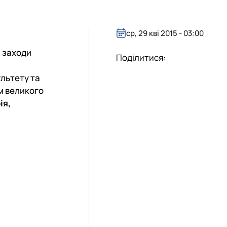
ср, 29 кві 2015 - 03:00
я заходи
Поділитися:
ультету та
ом великого
ія,