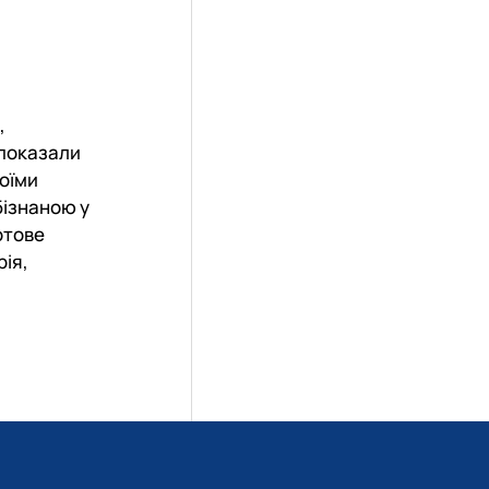
,
 показали
воїми
бізнаною у
отове
рія,