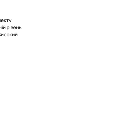
лекту
ній рівень
 Високий