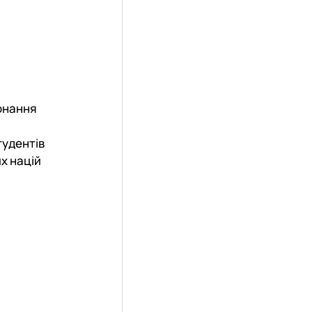
онання
тудентів
х націй