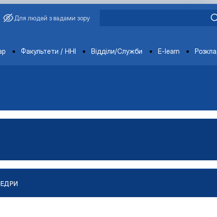
Для людей з вадами зору
ments
ар
Факультети / ННІ
Відділи/Служби
E-learn
Розкл
ФЕДРИ