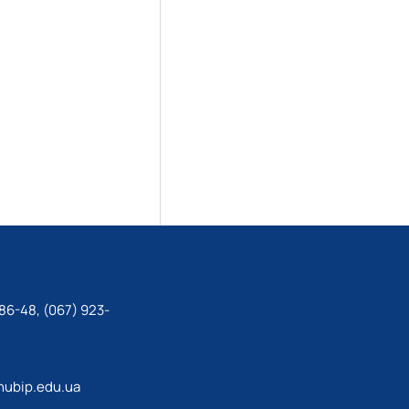
86-48, (067) 923-
ubip.edu.ua