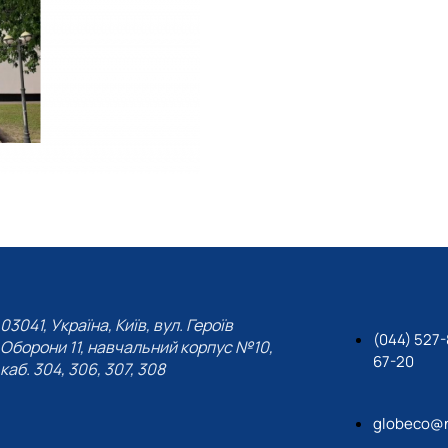
03041, Україна, Київ, вул. Героїв
(044) 527-
Оборони 11, навчальний корпус №10,
67-20
каб. 304, 306, 307, 308
globeco@n