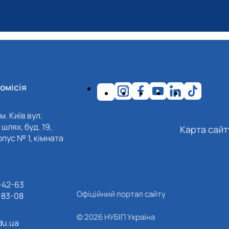
омісія
м. Київ вул.
шлях, буд. 19,
Карта сайт
пус № 1, кімната
-42-63
Офіційний портал сайту
-83-08
© 2026 НУБІП Україна
du.ua