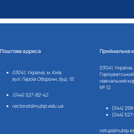
Поштова адреса
Приймальна к
03041, Україна, 
03041, Україна, м. Київ,
Горіхуватський 
вул. Героїв Оборони, буд. 15.
навчальний кор
№ 12.
(044) 527-82-42
rectorat@nubip.edu.ua
(044) 258
(044) 527
vstup@nubip.e