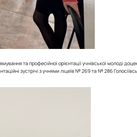
ямування та професійної орієнтації учнівської молоді доц
таційні зустрічі з учнями ліцеїв № 269 та № 286 Голосіївс