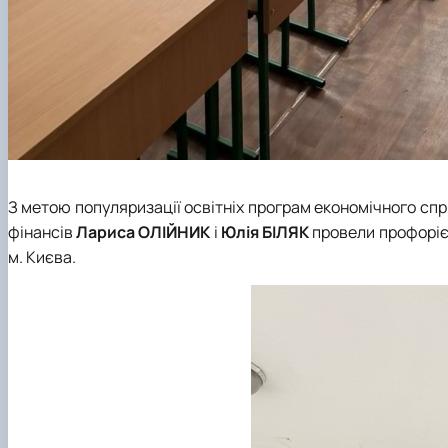
З метою популяризації освітніх програм економічного спр
фінансів
Лариса ОЛІЙНИК
і
Юлія БІЛЯК
провели профорієн
м. Києва.