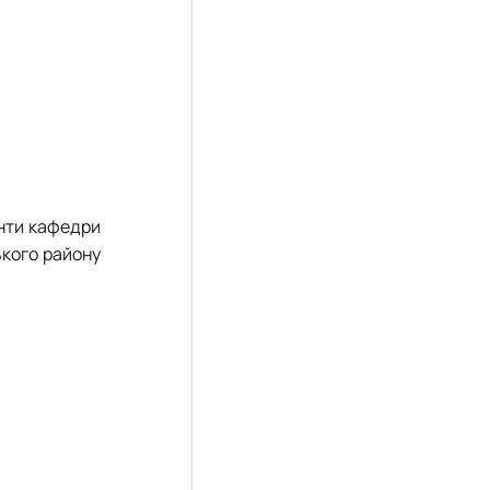
енти кафедри
ького району