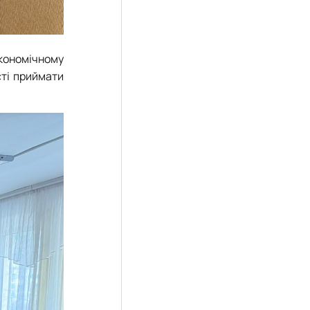
економічному
сті приймати