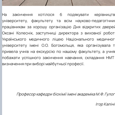
На закінчення хотілося б подякувати керівництв
університету, факультету та всім науково-педагогічни
працівникам за хорошу організацію Дня відкритих дверей
Оксані Колеснік, заступниці директора з виховної робот
Українського медичного ліцею Національного медичног
університету імені О.О. Богомольця, яка організувала т
привела учнів на екскурсію по нашому факультету, а учня
побажати успішного закінчення навчання, складання НМТ 
визначення при виборі майбутньої професії.
Професор кафедри біохімії імені академіка М.Ф. Гуло
Ігор Калін