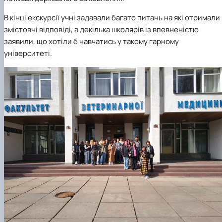
В кінці екскурсії учні задавали багато питань на які отримали
змістовні відповіді, а декілька школярів із впевненістю
заявили, що хотіли б навчатись у такому гарному
університеті.