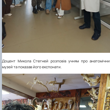
Доцент Микола Стегней розповів учням про анатомічни
музей та
показав
його експонати.