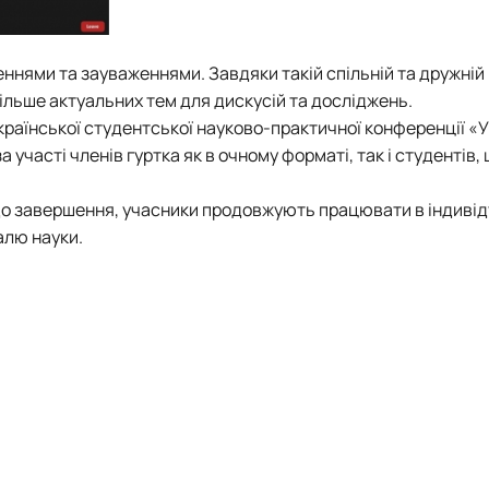
нями та зауваженнями. Завдяки такій спільній та дружній 
ільше актуальних тем для дискусій та досліджень.
країнської студентської науково-практичної конференції «
 участі членів гуртка як в очному форматі, так і студентів,
и до завершення, учасники продовжують працювати в індиві
алю науки.