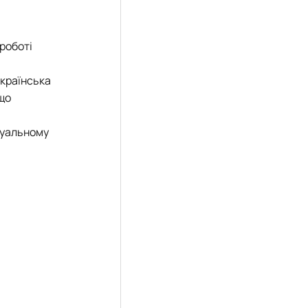
роботі
Українська
 що
дуальному