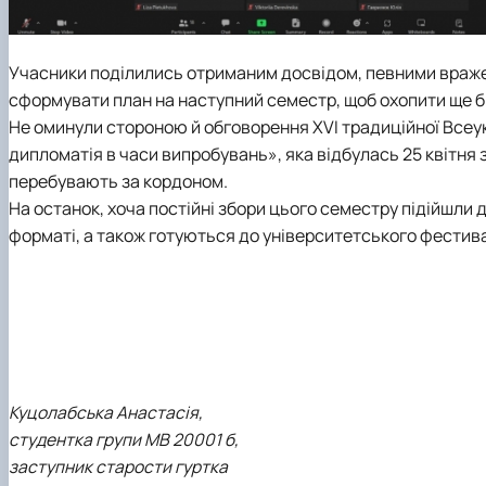
Учасники поділились отриманим досвідом, певними вражен
сформувати план на наступний семестр, щоб охопити ще б
Не оминули стороною й обговорення XVI традиційної Всеу
дипломатія в часи випробувань», яка відбулась 25 квітня за
перебувають за кордоном.
На останок, хоча постійні збори цього семестру підійшл
форматі, а також готуються до університетського фестив
Куцолабська Анастасія,
студентка групи МВ 20001 б,
заступник старости гуртка