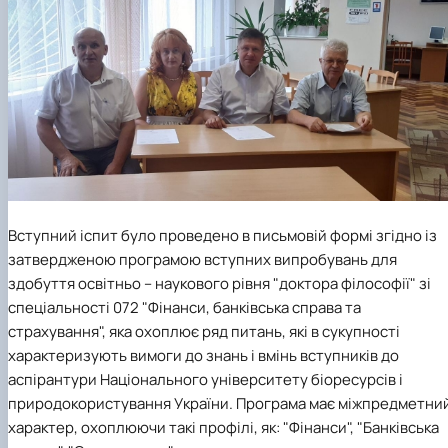
Вступний іспит було проведено в письмовій формі згідно із
затвердженою програмою вступних випробувань для
здобуття освітньо – наукового рівня "доктора філософії" зі
спеціальності 072 "Фінанси, банківська справа та
страхування", яка охоплює ряд питань, які в сукупності
характеризують вимоги до знань і вмінь вступників до
аспірантури Національного університету біоресурсів і
природокористування України. Програма має міжпредметни
характер, охоплюючи такі профілі, як: "Фінанси", "Банківська